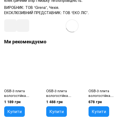
електричний опір і низьку теплопровідність.
ВИРОБНИК: ТОВ “Grena”, Чехія.
ЕКСКЛЮЗИВНИЙ ПРЕДСТАВНИК: ТОВ “ЕКО ЛІС”.
Ми рекомендуємо
OSB-3 плита
OSB-3 плита
OSB-3 плита
вологостійка
вологостійка
вологостійка
2500x1250x18мм
2500x1250x22мм
2500x1250x10мм
1 189 грн
1 488 грн
678 грн
Купити
Купити
Купити