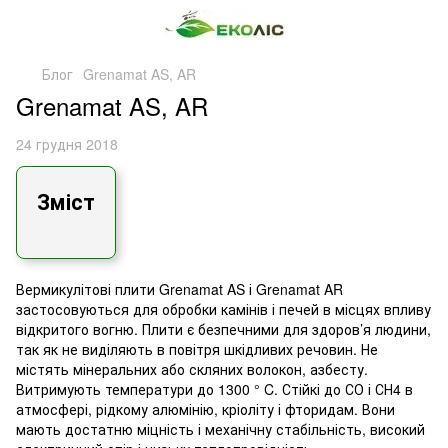
Блог
Grenamat AS, AR
Grenamat AS, AR
24 грудня 2018
Зміст
Вермикулітові плити Grenamat AS і Grenamat AR
застосовуються для обробки камінів і печей в місцях впливу
відкритого вогню. Плити є безпечними для здоров’я людини,
так як не виділяють в повітря шкідливих речовин. Не
містять мінеральних або скляних волокон, азбесту.
Витримують температури до 1300 ° C. Стійкі до СО і СН4 в
атмосфері, рідкому алюмінію, кріоліту і фторидам. Вони
мають достатню міцність і механічну стабільність, високий