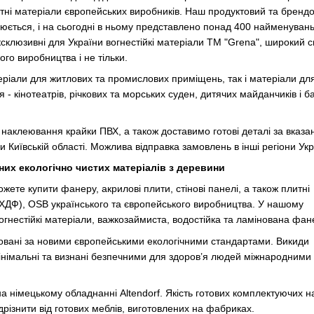
итні матеріали європейських виробників. Наш продуктовий та бренд
юється, і на сьогодні в ньому представлено понад 400 найменуван
ксклюзивні для України вогнестійкі матеріали ТМ "Grena", широкий с
го виробництва і не тільки.
ріали для житлових та промислових приміщень, так і матеріали дл
 - кінотеатрів, річкових та морських суден, дитячих майданчиків і б
 наклеювання крайки ПВХ, а також доставимо готові деталі за вказ
и Київській області. Можлива відправка замовлень в інші регіони Укр
сних екологічно чистих матеріалів з деревини
жете купити фанеру, акрилові плити, стінові панелі, а також плитні
ХДФ), OSB українського та європейського виробництва. У нашому
огнестійкі матеріали, важкозаймиста, водостійка та ламінована фан
ковані за новими європейськими екологічними стандартами. Викиди
інімальні та визнані безпечними для здоров’я людей міжнародними
а німецькому обладнанні Altendorf. Якість готових комплектуючих н
ідрізнити від готових меблів, виготовлених на фабриках.