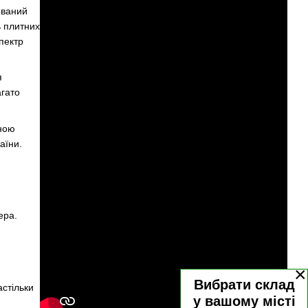
ований
ь плитних
пектр
я
агато
аною
аїни.
ера.
×
Вибрати склад
астільки
у вашому місті