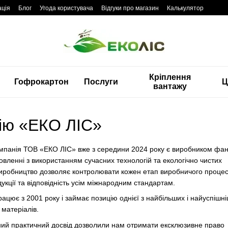
ація
Блог
Угода користувача
Відгуки про магазин
Калькулятор
Кріплення
Гофрокартон
Послуги
Ц
вантажу
ію «ЕКО ЛІС»
омпанія ТОВ «ЕКО ЛІС» вже з середини 2024 року є виробником фа
товленні з використанням сучасних технологій та екологічно чистих
виробництво дозволяє контролювати кожен етап виробничого процес
дукції та відповідність усім міжнародним стандартам.
ацює з 2001 року і займає позицію однієї з найбільших і найуспішн
 матеріалів.
ний практичний досвід дозволили нам отримати ексклюзивне право