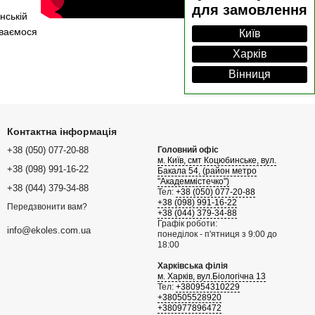
для замовлення
нській
иваємося
Київ
Харків
Вінниця
Контактна інформація
+38 (050) 077-20-88
Головний офіс
м. Київ, смт Коцюбинське, вул.
+38 (098) 991-16-22
Бакала 54, (район метро
"Академмістечко")
+38 (044) 379-34-88
Тел:
+38 (050) 077-20-88
+38 (098) 991-16-22
Передзвонити вам?
+38 (044) 379-34-88
Графік роботи:
info@ekoles.com.ua
понеділок - п'ятниця з 9:00 до
18:00
Харківська філія
м. Харків, вул.Біологічна 13
Тел:
+380954310229
+380505528920
+380977896472