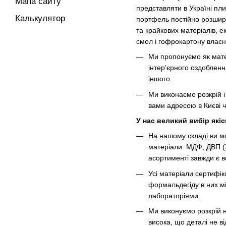
Мапа сайту
представляти в Україні пл
Калькулятор
портфель постійно розшир
та крайкових матеріалів, е
смол і гофрокартону власно
Ми пропонуємо як мате
інтер’єрного оздоблення
іншого.
Ми виконаємо розкрій і
вами адресою в Києві ч
У нас великий вибір які
На нашому складі ви мо
матеріали: МДФ, ДВП (
асортименті завжди є в
Усі матеріали сертифі
формальдегіду в них м
лабораторіями.
Ми виконуємо розкрій н
висока, що деталі не в