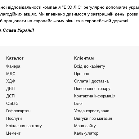
ної відповідальності компанія "ЕКО ЛІС" регулярно допомагає украї
 благодійних акціях. Ми впевнено дивимося у завтрашній день, розв
 працювати на європейському рівні та в європейській державі.
 Слава Україні!
Каталог
Клієнтам
Фанера
Вхід до кабінету
МДФ
Про нас
ХДФ
Оплата і доставка
ДВП
Повернення товару
ДСП
Контактна інформація
OSB-3
Блог
Гофрокартон
Угода користувача
Послуги
Відгуки про магазин
Кріплення вантажу
Мапа сайту
Цемент
Калькулятор