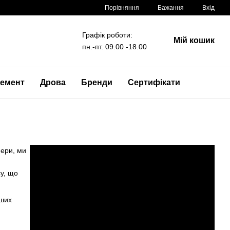
Порівняння
Бажання
Вхід
Графік роботи:
Мій кошик
пн.-пт. 09.00 -18.00
емент
Дрова
Бренди
Сертифікати
нери, ми
у, що
іших