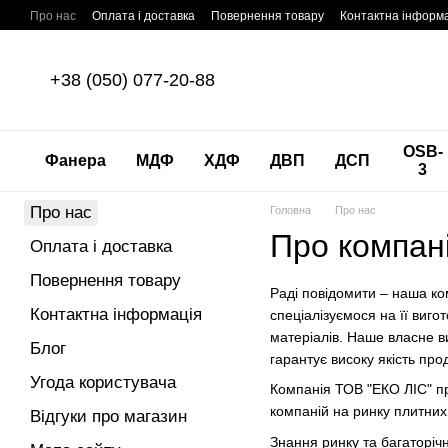
Перейти до основного контенту
Про нас
Оплата і доставка
Повернення товару
Контактна інформ
+38 (050) 077-20-88
OSB-
Фанера
МДФ
ХДФ
ДВП
ДСП
3
Про нас
Головна
Про нас
Про компан
Оплата і доставка
Повернення товару
Раді повідомити – наша к
Контактна інформація
спеціалізуємося на її виго
матеріалів. Наше власне 
Блог
гарантує високу якість про
Угода користувача
Компанія ТОВ "ЕКО ЛІС" пр
компаній на ринку плитних
Відгуки про магазин
Знання ринку та багаторіч