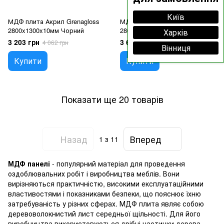
Київ
МДФ плита Акрил Grenagloss
МДФ плита Акрил Grenagloss
2800x1300x10мм Чорний
2800x1300x10мм Шамп.Мет.
Харків
3 203 грн
3 640 грн
4 062 грн
4 499 грн
Вінниця
Купити
Купити
Показати ще 20 товарів
Назад
Вперед
1
з 11
МДФ панелі
- популярний матеріал для проведення
оздоблювальних робіт і виробництва меблів. Вони
вирізняються практичністю, високими експлуатаційними
властивостями і показниками безпеки, що пояснює їхню
затребуваність у різних сферах. МДФ плита являє собою
деревоволокнистий лист середньої щільності. Для його
виробництва використовуються дрібні частинки дерева