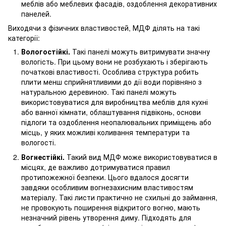
меблів або меблевих фасадів, оздоблення декоративних
панелей.
Виходячи з фізичних властивостей, МДФ ділять на такі
категорії:
Вологостійкі.
Такі панелі можуть витримувати значну
вологість. При цьому вони не розбухають і зберігають
початкові властивості. Особлива структура робить
плити менш сприйнятливими до дії води порівняно з
натуральною деревиною. Такі панелі можуть
використовуватися для виробництва меблів для кухні
або ванної кімнати, облаштування підвіконь, основи
підлоги та оздоблення неопалювальних приміщень або
місць, у яких можливі коливання температури та
вологості.
Вогнестійкі.
Такий вид МДФ може використовуватися в
місцях, де важливо дотримуватися правил
протипожежної безпеки. Цього вдалося досягти
завдяки особливим вогнезахисним властивостям
матеріалу. Такі листи практично не схильні до займання,
не провокують поширення відкритого вогню, мають
незначний рівень утворення диму. Підходять для