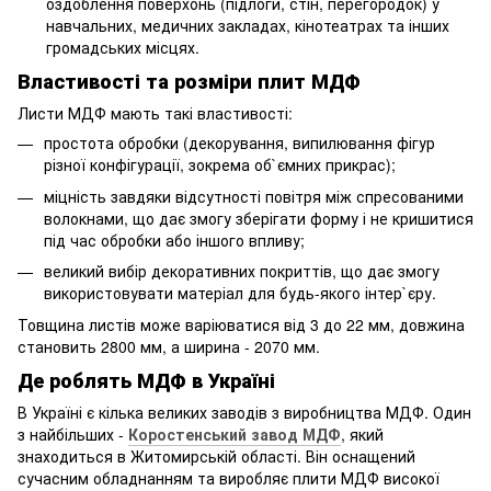
оздоблення поверхонь (підлоги, стін, перегородок) у
навчальних, медичних закладах, кінотеатрах та інших
громадських місцях.
Властивості та розміри плит МДФ
Листи МДФ мають такі властивості:
простота обробки (декорування, випилювання фігур
різної конфігурації, зокрема об`ємних прикрас);
міцність завдяки відсутності повітря між спресованими
волокнами, що дає змогу зберігати форму і не кришитися
під час обробки або іншого впливу;
великий вибір декоративних покриттів, що дає змогу
використовувати матеріал для будь-якого інтер`єру.
Товщина листів може варіюватися від 3 до 22 мм, довжина
становить 2800 мм, а ширина - 2070 мм.
Де роблять МДФ в Україні
В Україні є кілька великих заводів з виробництва МДФ. Один
з найбільших -
Коростенський завод МДФ
, який
знаходиться в Житомирській області. Він оснащений
сучасним обладнанням та виробляє плити МДФ високої