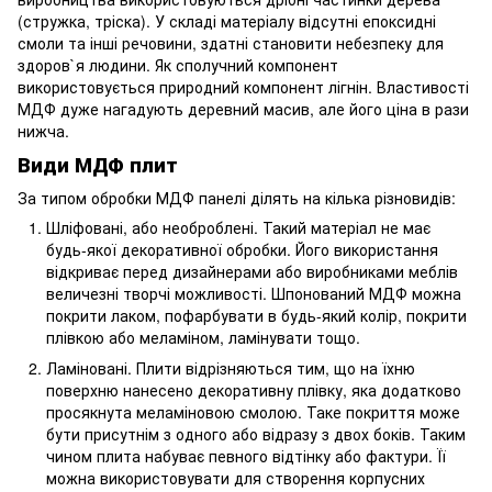
(стружка, тріска). У складі матеріалу відсутні епоксидні
смоли та інші речовини, здатні становити небезпеку для
здоров`я людини. Як сполучний компонент
використовується природний компонент лігнін. Властивості
МДФ дуже нагадують деревний масив, але його ціна в рази
нижча.
Види МДФ плит
За типом обробки МДФ панелі ділять на кілька різновидів:
Шліфовані, або необроблені. Такий матеріал не має
будь-якої декоративної обробки. Його використання
відкриває перед дизайнерами або виробниками меблів
величезні творчі можливості. Шпонований МДФ можна
покрити лаком, пофарбувати в будь-який колір, покрити
плівкою або меламіном, ламінувати тощо.
Ламіновані. Плити відрізняються тим, що на їхню
поверхню нанесено декоративну плівку, яка додатково
просякнута меламіновою смолою. Таке покриття може
бути присутнім з одного або відразу з двох боків. Таким
чином плита набуває певного відтінку або фактури. Її
можна використовувати для створення корпусних