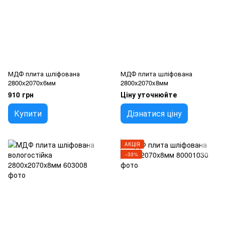
МДФ плита шліфована
МДФ плита шліфована
2800x2070x6мм
2800x2070x8мм
910 грн
Ціну уточнюйте
Купити
Дізнатися ціну
АКЦІЯ
−33%