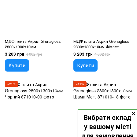
МДФ плита Акрил Grenagloss
МДФ плита Акрил Grenagloss
2800x1300x10мм
2800x1300x10мм Фіолет
Помаранчевий
3 203 грн
3 203 грн
4 062 грн
4 062 грн
Купити
Купити
−21%
−19%
×
Вибрати склад
у вашому місті
для замовлення