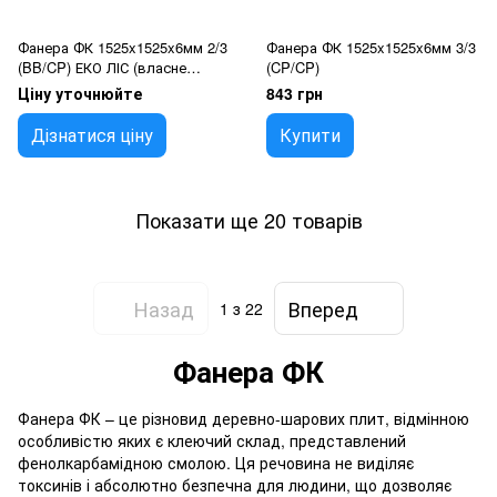
Фанера ФК 1525x1525x6мм 2/3
Фанера ФК 1525x1525x6мм 3/3
(BB/CP) ЕКО ЛІС (власне
(CP/CP)
виробництво)
Ціну уточнюйте
843 грн
Дізнатися ціну
Купити
Показати ще 20 товарів
Назад
Вперед
1
з 22
Фанера ФК
Фанера ФК – це різновид деревно-шарових плит, відмінною
особливістю яких є клеючий склад, представлений
фенолкарбамідною смолою. Ця речовина не виділяє
токсинів і абсолютно безпечна для людини, що дозволяє