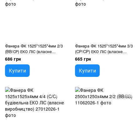
Фанера ФК 1525*1525*4мм 2/3
Фанера ФК 1525*1525*4мм 3/3
(BB/СР) ЕКО ЛІС (власне
(CP/CP) ЕКО ЛІС (власне
виробництво)
виробництво)
686 грн
665 грн
Купити
Купити