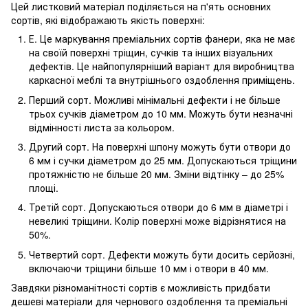
Цей листковий матеріал поділяється на п'ять основних
сортів, які відображають якість поверхні:
Е. Це маркування преміальних сортів фанери, яка не має
на своїй поверхні тріщин, сучків та інших візуальних
дефектів. Це найпопулярніший варіант для виробництва
каркасної меблі та внутрішнього оздоблення приміщень.
Перший сорт. Можливі мінімальні дефекти і не більше
трьох сучків діаметром до 10 мм. Можуть бути незначні
відмінності листа за кольором.
Другий сорт. На поверхні шпону можуть бути отвори до
6 мм і сучки діаметром до 25 мм. Допускаються тріщини
протяжністю не більше 20 мм. Зміни відтінку – до 25%
площі.
Третій сорт. Допускаються отвори до 6 мм в діаметрі і
невеликі тріщини. Колір поверхні може відрізнятися на
50%.
Четвертий сорт. Дефекти можуть бути досить серйозні,
включаючи тріщини більше 10 мм і отвори в 40 мм.
Завдяки різноманітності сортів є можливість придбати
дешеві матеріали для чернового оздоблення та преміальні