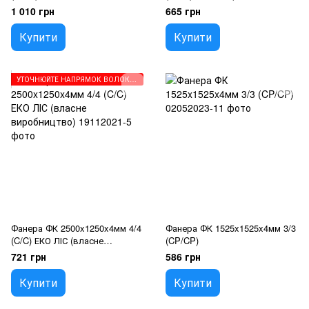
виробництво)
1 010 грн
665 грн
Купити
Купити
УТОЧНЮЙТЕ НАПРЯМОК ВОЛОКОН ПЕРЕД ЗАМОВЛЕННЯМ
Фанера ФК 2500x1250x4мм 4/4
Фанера ФК 1525x1525x4мм 3/3
(C/C) ЕКО ЛІС (власне
(CP/CP)
виробництво)
721 грн
586 грн
Купити
Купити