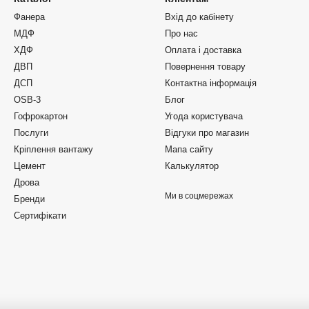
Фанера
Вхід до кабінету
МДФ
Про нас
ХДФ
Оплата і доставка
ДВП
Повернення товару
ДСП
Контактна інформація
OSB-3
Блог
Гофрокартон
Угода користувача
Послуги
Відгуки про магазин
Кріплення вантажу
Мапа сайту
Цемент
Калькулятор
Дрова
Ми в соцмережах
Бренди
Сертифікати