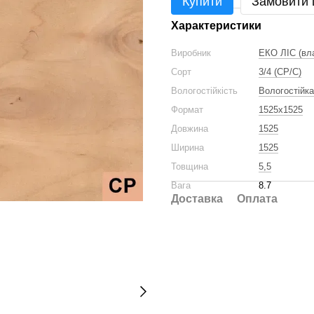
Купити
Замовити
Характеристики
Виробник
ЕКО ЛІС (вл
Сорт
3/4 (CP/C)
Вологостійкість
Вологостійка
Формат
1525x1525
Довжина
1525
Ширина
1525
Товщина
5,5
Вага
8.7
Доставка
Оплата