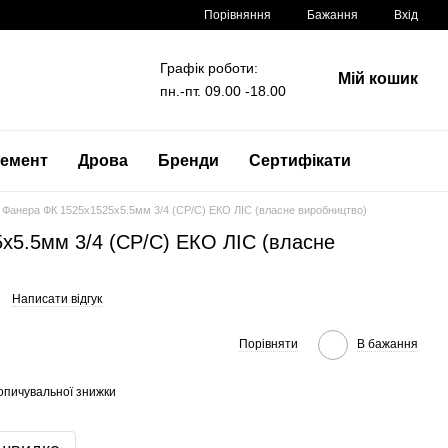
Порівняння
Бажання
Вхід
Графік роботи:
Мій кошик
пн.-пт. 09.00 -18.00
емент
Дрова
Бренди
Сертифікати
Фанера ФК 1525x1525x5.5мм 3/4 (CP/C) ЕКО ЛІС (власне виробництво)
x5.5мм 3/4 (CP/C) ЕКО ЛІС (власне
Написати відгук
Порівняти
В бажання
опичувальної знижки