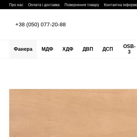
Перейти до основного контенту
Про нас
Оплата і доставка
Повернення товару
Контактна інформ
+38 (050) 077-20-88
OSB-
Фанера
МДФ
ХДФ
ДВП
ДСП
3