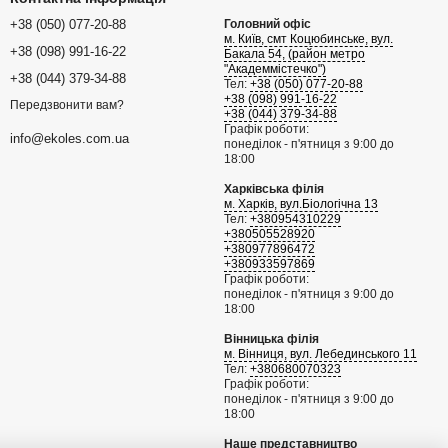
+38 (050) 077-20-88
Головний офіс
м. Київ, смт Коцюбинське, вул.
+38 (098) 991-16-22
Бакала 54, (район метро
"Академмістечко")
+38 (044) 379-34-88
Тел:
+38 (050) 077-20-88
+38 (098) 991-16-22
Передзвонити вам?
+38 (044) 379-34-88
Графік роботи:
info@ekoles.com.ua
понеділок - п'ятниця з 9:00 до
18:00
Харківська філія
м. Харків, вул.Біологічна 13
Тел:
+380954310229
+380505528920
+380977896472
+380933597869
Графік роботи:
понеділок - п'ятниця з 9:00 до
18:00
Вінницька філія
м. Вінниця, вул. Лебединського 11
Тел:
+380680070323
Графік роботи:
понеділок - п'ятниця з 9:00 до
18:00
Наше представництво