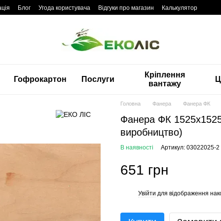
ація
Блог
Угода користувача
Відгуки про магазин
Калькулятор
Кріплення
Гофрокартон
Послуги
Ц
вантажу
Головна
Фанера
Фанера ФК
Фанера ФК 1525x1525
виробництво)
В наявності
Артикул: 03022025-2
651 грн
Увійти
для відображення нак
%