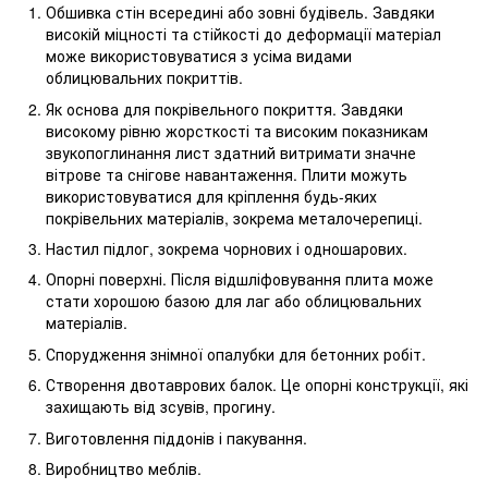
Обшивка стін всередині або зовні будівель. Завдяки
високій міцності та стійкості до деформації матеріал
може використовуватися з усіма видами
облицювальних покриттів.
Як основа для покрівельного покриття. Завдяки
високому рівню жорсткості та високим показникам
звукопоглинання лист здатний витримати значне
вітрове та снігове навантаження. Плити можуть
використовуватися для кріплення будь-яких
покрівельних матеріалів, зокрема металочерепиці.
Настил підлог, зокрема чорнових і одношарових.
Опорні поверхні. Після відшліфовування плита може
стати хорошою базою для лаг або облицювальних
матеріалів.
Спорудження знімної опалубки для бетонних робіт.
Створення двотаврових балок. Це опорні конструкції, які
захищають від зсувів, прогину.
Виготовлення піддонів і пакування.
Виробництво меблів.