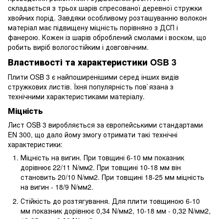
складається з трьох шарів спресованої деревної стружки
хвойних порід. Завдяки особливому розташуванню волокон
матеріал має підвищену міцність порівняно з ДСП і
фанерою. Кожен із шарів оброблений смолами і воском, що
робить виріб вологостійким і довговічним.
Властивості та характеристики OSB 3
Плити OSB 3 є найпоширенішими серед інших видів
стружкових листів. Їхня популярність пов`язана з
технічними характеристиками матеріалу.
Міцність
Лист OSB 3 виробляється за європейськими стандартами
EN 300, що дало йому змогу отримати такі технічні
характеристики:
Міцність на вигин. При товщині 6-10 мм показник
дорівнює 22/11 N/мм2. При товщині 10-18 мм він
становить 20/10 N/мм2. При товщині 18-25 мм міцність
на вигин - 18/9 N/мм2.
Стійкість до розтягування. Для плити товщиною 6-10
мм показник дорівнює 0,34 N/мм2, 10-18 мм - 0,32 N/мм2,