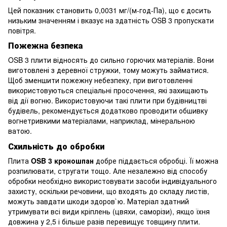
Цей показник становить 0,0031 мг/(м-год-Па), що є досить
низьким значенням і вказує на здатність OSB 3 пропускати
повітря.
Пожежна безпека
OSB 3 плити відносять до сильно горючих матеріалів. Вони
виготовлені з деревної стружки, тому можуть займатися.
Щоб зменшити пожежну небезпеку, при виготовленні
використовуються спеціальні просочення, які захищають
від дії вогню. Використовуючи такі плити при будівництві
будівель, рекомендується додатково проводити обшивку
вогнетривкими матеріалами, наприклад, мінеральною
ватою.
Схильність до обробки
Плита
OSB 3 кроношпан
добре піддається обробці. Її можна
розпилювати, стругати тощо. Але незалежно від способу
обробки необхідно використовувати засоби індивідуального
захисту, оскільки речовини, що входять до складу листів,
можуть завдати шкоди здоров`ю. Матеріал здатний
утримувати всі види кріплень (цвяхи, саморізи), якщо їхня
довжина у 2,5 і більше разів перевищує товщину плити.