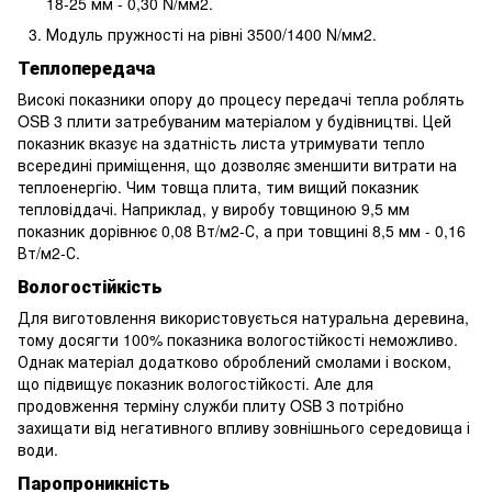
18-25 мм - 0,30 N/мм2.
Модуль пружності на рівні 3500/1400 N/мм2.
Теплопередача
Високі показники опору до процесу передачі тепла роблять
OSB 3 плити затребуваним матеріалом у будівництві. Цей
показник вказує на здатність листа утримувати тепло
всередині приміщення, що дозволяє зменшити витрати на
теплоенергію. Чим товща плита, тим вищий показник
тепловіддачі. Наприклад, у виробу товщиною 9,5 мм
показник дорівнює 0,08 Вт/м2-С, а при товщині 8,5 мм - 0,16
Вт/м2-С.
Вологостійкість
Для виготовлення використовується натуральна деревина,
тому досягти 100% показника вологостійкості неможливо.
Однак матеріал додатково оброблений смолами і воском,
що підвищує показник вологостійкості. Але для
продовження терміну служби плиту OSB 3 потрібно
захищати від негативного впливу зовнішнього середовища і
води.
Паропроникність