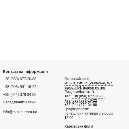
Контактна інформація
+38 (050) 077-20-88
Головний офіс
м. Київ, смт Коцюбинське, вул.
+38 (098) 991-16-22
Бакала 54, (район метро
"Академмістечко")
+38 (044) 379-34-88
Тел:
+38 (050) 077-20-88
+38 (098) 991-16-22
Передзвонити вам?
+38 (044) 379-34-88
Графік роботи:
info@ekoles.com.ua
понеділок - п'ятниця з 9:00 до
18:00
Харківська філія