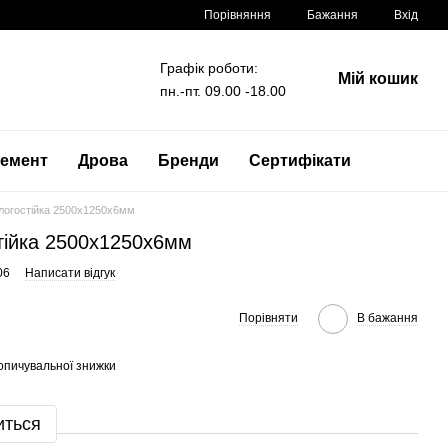
Порівняння
Бажання
Вхід
Графік роботи:
Мій кошик
пн.-пт. 09.00 -18.00
емент
Дрова
Бренди
Сертифікати
логостійка 2500x1250x6мм
тійка 2500x1250x6мм
06
Написати відгук
Порівняти
В бажання
опичувальної знижки
иться