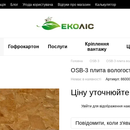
ація
Блог
Угода користувача
Відгуки про магазин
Калькулятор
Кріплення
Гофрокартон
Послуги
Ц
вантажу
Головна
OSB-3
OSB-3 плита во
OSB-3 плита вологос
Немає в наявності
Артикул: 8600
Ціну уточнюйте
Увійти
для відображення нак
%
Повідомити, коли з'яв