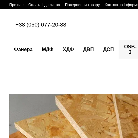
Перейти до основного контенту
Про нас
Оплата і доставка
Повернення товару
Контактна інформ
+38 (050) 077-20-88
OSB-
Фанера
МДФ
ХДФ
ДВП
ДСП
3