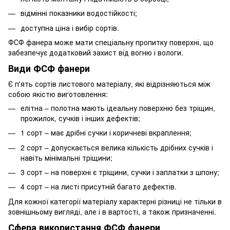
відмінні показники водостійкості;
доступна ціна і вибір сортів.
ФСФ фанера може мати спеціальну пропитку поверхні, що
забезпечує додатковий захист від вогню і вологи.
Види ФСФ фанери
Є п'ять сортів листового матеріалу, які відрізняються між
собою якістю виготовлення:
елітна – полотна мають ідеальну поверхню без тріщин,
прожилок, сучків і інших дефектів;
1 сорт – має дрібні сучки і коричневі вкраплення;
2 сорт – допускається велика кількість дрібних сучків і
навіть мінімальні тріщини;
3 сорт – на поверхні є тріщини, сучки і заплатки з шпону;
4 сорт – на листі присутній багато дефектів.
Для кожної категорії матеріалу характерні різниці не тільки в
зовнішньому вигляді, але і в вартості, а також призначенні.
Сфера використання ФСФ фанери