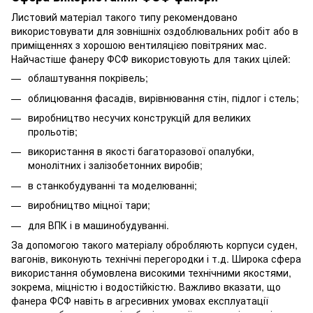
Листовий матеріал такого типу рекомендовано
використовувати для зовнішніх оздоблювальних робіт або в
приміщеннях з хорошою вентиляцією повітряних мас.
Найчастіше фанеру ФСФ використовують для таких цілей:
облаштування покрівель;
облицювання фасадів, вирівнювання стін, підлог і стель;
виробництво несучих конструкцій для великих
прольотів;
використання в якості багаторазової опалубки,
монолітних і залізобетонних виробів;
в станкобудуванні та моделюванні;
виробництво міцної тари;
для ВПК і в машинобудуванні.
За допомогою такого матеріалу обробляють корпуси суден,
вагонів, виконують технічні перегородки і т.д. Широка сфера
використання обумовлена високими технічними якостями,
зокрема, міцністю і водостійкістю. Важливо вказати, що
фанера ФСФ навіть в агресивних умовах експлуатації