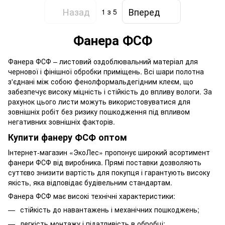
Назад
Вперед
1
з 5
Фанера ФСФ
Фанера ФСФ – листовий оздоблювальний матеріал для
чернової і фінішної обробки приміщень. Всі шари полотна
з'єднані між собою фенолформальдегідним клеєм, що
забезпечує високу міцність і стійкість до впливу вологи. За
рахунок цього листи можуть використовуватися для
зовнішніх робіт без ризику пошкодження під впливом
негативних зовнішніх факторів.
Купити фанеру ФСФ оптом
Інтернет-магазин «ЭкоЛес» пропонує широкий асортимент
фанери ФСФ від виробника. Прямі поставки дозволяють
суттєво знизити вартість для покупця і гарантують високу
якість, яка відповідає будівельним стандартам.
Фанера ФСФ має високі технічні характеристики:
стійкість до навантажень і механічних пошкоджень;
легкість монтажу і підатливість в обробці;