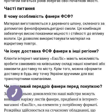
протягом багатьох років зберігає свої початкові якості.
Часті питання
В чому особливість фанери ФСФ?
Матеріал виготовляється з деревного шпону, склеєного за
допомогою фенолформальдегідної смоли. Ця комбінація
забезпечує високі показники міцності і стійкості до впливу
вологи. Це дозволяє використовувати матеріал на
відкритому повітрі.
Чи існує доставка ФСФ фанери в інші регіони?
Клієнти інтернет-магазину «
» мають можливість
ЕкоЛіс
зробити самовивіз на київському складі нашої компанії або
замовити доставку по місту. Крім того, можна оформити
доставку в будь-яку точку України зручними для вас
транспортними компаніями.
Чи можливий передріз фанери перед покупкою?
За попередньою домовленістю наші майстри можуть
виконати нарізку листів фанери, придбаної в інтернет-
магазині «ЕкоЛіс», на елементи у потрібному форматі.
Розкрійка здійснюється на сучасному обладнанні, що