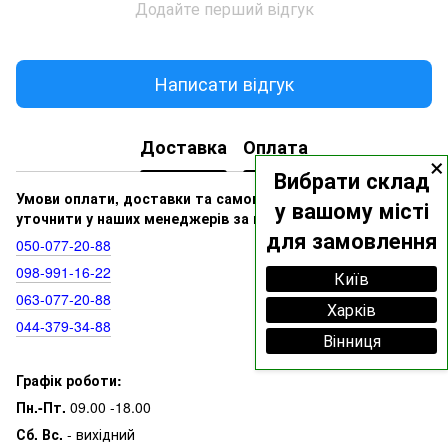
Додайте перший відгук
Написати відгук
Доставка
Оплата
×
Вибрати склад
Умови оплати, доставки та самовивозу ви можете
у вашому місті
уточнити у наших менеджерів за номерами:
для замовлення
050‑077‑20‑88
098‑991‑16‑22
Київ
063‑077‑20‑88
Харків
044‑379‑34‑88
Вінниця
Графік роботи:
Пн.-Пт.
09.00 -18.00
Сб. Вс.
- вихідний