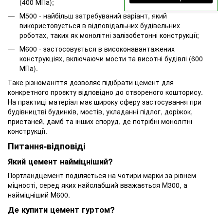
(400 МПа);
М500 - найбільш затребуваний варіант, який
використовується в відповідальних будівельних
роботах, таких як монолітні залізобетонні конструкції;
М600 - застосовується в високонавантажених
конструкціях, включаючи мости та висотні будівлі (600
МПа).
Таке різноманіття дозволяє підібрати цемент для
конкретного проєкту відповідно до створеного кошторису.
На практиці матеріал має широку сферу застосування при
будівництві будинків, мостів, укладанні підлог, доріжок,
пристаней, дамб та інших споруд, де потрібні монолітні
конструкції.
Питання-відповіді
Який цемент найміцніший?
Портландцемент поділяється на чотири марки за рівнем
міцності, серед яких найслабший вважається М300, а
найміцніший М600.
Де купити цемент гуртом?