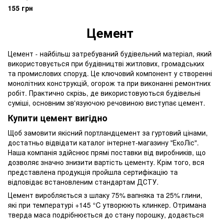
155 грн
Цемент
Цемент - найбільш затребуваний будівельний матеріал, який
використовується при будівництві житлових, громадських
та промислових споруд. Це ключовий компонент у створенні
монолітних конструкцій, огорож та при виконанні ремонтних
робіт. Практично скрізь, де використовуються будівельні
суміші, основним зв'язуючою речовиною виступає цемент.
Купити цемент вигідно
Щоб замовити якісний портландцемент за гуртовий цінами,
достатньо відвідати каталог інтернет-магазину "ЕкоЛіс".
Наша компанія здійснює прямі поставки від виробників, що
дозволяє значно знизити вартість цементу. Крім того, вся
представлена продукція пройшла сертифікацію та
відповідає встановленим стандартам ДСТУ.
Цемент виробляється з шлаку 75% вапняка та 25% глини,
які при температурі +145 °C утворюють клинкер. Отримана
тверда маса подрібнюється до стану порошку, додається