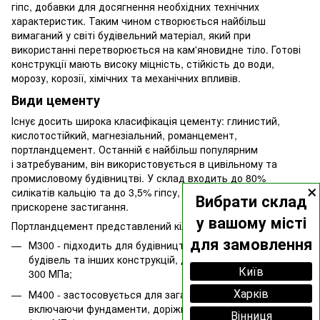
гіпс, добавки для досягнення необхідних технічних
характеристик. Таким чином створюється найбільш
вимаганий у світі будівельний матеріал, який при
використанні перетворюється на кам'яновидне тіло. Готові
конструкції мають високу міцність, стійкість до води,
морозу, корозії, хімічних та механічних впливів.
Види цементу
Існує досить широка класифікація цементу: глинистий,
кислотостійкий, магнезіальний, романцемент,
портландцемент. Останній є найбільш популярним
і затребуваним, він використовується в цивільному та
промисловому будівництві. У склад входить до 80%
×
силікатів кальцію та до 3,5% гіпсу, що забезпечує
Вибрати склад
прискорене застигання.
у вашому місті
Портландцемент представлений кількома марками:
для замовлення
М300 - підходить для будівництва малоповерхових
будівель та інших конструкцій, де потрібна міцність до
Київ
300 МПа;
Харків
М400 - застосовується для загальнобудівельних робіт,
включаючи фундаменти, доріжки та тротуарну плитку
Вінниця