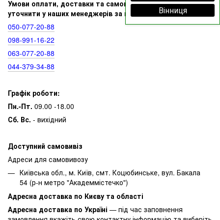
Умови оплати, доставки та самовивозу ви можете
Вінниця
уточнити у наших менеджерів за номерами:
050‑077‑20‑88
098‑991‑16‑22
063‑077‑20‑88
044‑379‑34‑88
Графік роботи:
Пн.-Пт.
09.00 -18.00
Сб. Вс.
- вихідний
Доступний самовивіз
Адреси для самовивозу
Київська обл., м. Київ, смт. Коцюбинське, вул. Бакала
54 (р-н метро "Академмістечко")
Адресна доставка по Києву та області
Адресна доставка по Україні
— під час заповнення
замовлення вкажіть свою контактну інформацію та виберіть