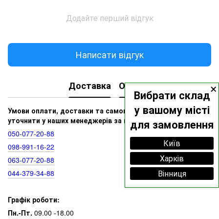
Додайте перший відгук
Написати відгук
×
Доставка
Оплата
Вибрати склад
у вашому місті
Умови оплати, доставки та самовивозу ви можете
уточнити у наших менеджерів за номерами:
для замовлення
050‑077‑20‑88
Київ
098‑991‑16‑22
Харків
063‑077‑20‑88
Вінниця
044‑379‑34‑88
Графік роботи:
Пн.-Пт.
09.00 -18.00