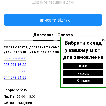
Додайте перший відгук
Написати відгук
Доставка
Оплата
×
Вибрати склад
Умови оплати, доставки та самовивозу ви можете
у вашому місті
уточнити у наших менеджерів за номерами:
для замовлення
050‑077‑20‑88
098‑991‑16‑22
Київ
063‑077‑20‑88
Харків
044‑379‑34‑88
Вінниця
Графік роботи:
Пн.-Пт.
09.00 -18.00
Сб. Вс.
- вихідний