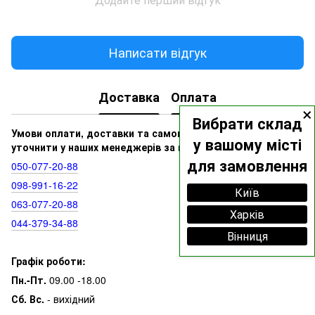
Написати відгук
Доставка
Оплата
×
Вибрати склад
Умови оплати, доставки та самовивозу ви можете
у вашому місті
уточнити у наших менеджерів за номерами:
для замовлення
050‑077‑20‑88
098‑991‑16‑22
Київ
063‑077‑20‑88
Харків
044‑379‑34‑88
Вінниця
Графік роботи:
Пн.-Пт.
09.00 -18.00
Сб. Вс.
- вихідний