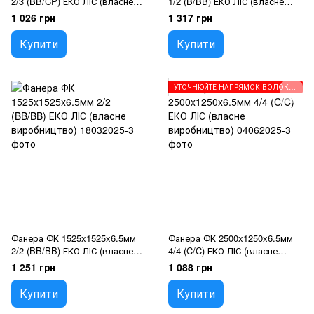
2/3 (BB/CP) ЕКО ЛІС (власне
1/2 (B/BB) ЕКО ЛІС (власне
виробництво)
виробництво)
1 026 грн
1 317 грн
Купити
Купити
УТОЧНЮЙТЕ НАПРЯМОК ВОЛОКОН ПЕРЕД ЗАМОВЛЕННЯМ
Фанера ФК 1525x1525x6.5мм
Фанера ФК 2500x1250x6.5мм
2/2 (BB/BB) ЕКО ЛІС (власне
4/4 (C/C) ЕКО ЛІС (власне
виробництво)
виробництво)
1 251 грн
1 088 грн
Купити
Купити