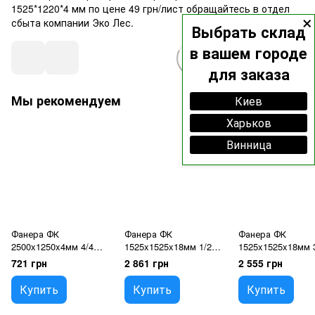
1525*1220*4 мм по цене 49 грн/лист обращайтесь в отдел
×
сбыта компании Эко Лес.
Выбрать склад
в вашем городе
для заказа
Мы рекомендуем
Киев
Харьков
Винница
Фанера ФК
Фанера ФК
Фанера ФК
2500x1250x4мм 4/4
1525x1525x18мм 1/2
1525x1525x18мм 
(C/C) ЕКО ЛІС (власне
(B/BB)
(CP/CP) ЭКО ЛЕС
721 грн
2 861 грн
2 555 грн
виробництво)
(собственное
производство)
Купить
Купить
Купить