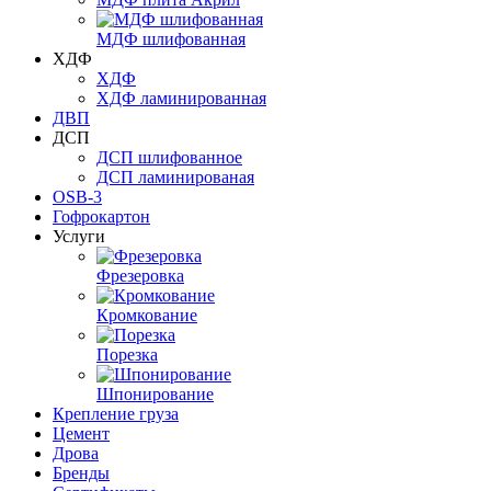
МДФ шлифованная
ХДФ
ХДФ
ХДФ ламинированная
ДВП
ДСП
ДСП шлифованное
ДСП ламинированая
OSB-3
Гофрокартон
Услуги
Фрезеровка
Кромкование
Порезка
Шпонирование
Крепление груза
Цемент
Дрова
Бренды