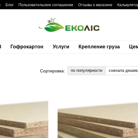
я
Блог
Пользовательское соглашение
Отзывы о магазине
Калькулято
3
Гофрокартон
Услуги
Крепление груза
Це
по популярности
сначала дешев
Сортировка: