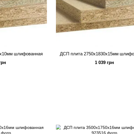
0x10мм шлифованная
ДСП плита 2750x1830x15мм шлифо
грн
1 039 грн