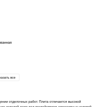
ванная
казать все
дении отделочных работ. Плита отличается высокой
ние изделий даже под воздействием агрессивных условий