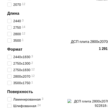
12
2070
Длина
3
2440
14
2750
12
2800
1
3500
ДСП плита 2800x207
1 291
Формат
3
2440x1830
2
2750x1300
12
2750x1830
12
2800x2070
1
3500x1750
Поверхность
3
Ламинированная
24
Шлифованная