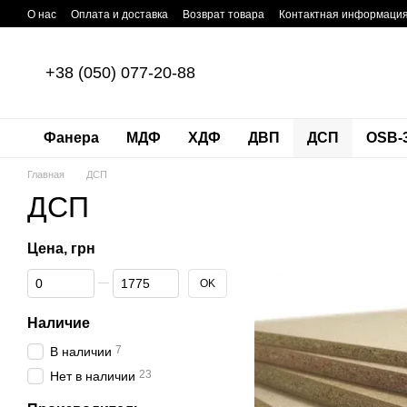
Перейти к основному контенту
О нас
Оплата и доставка
Возврат товара
Контактная информаци
+38 (050) 077-20-88
Фанера
МДФ
ХДФ
ДВП
ДСП
OSB-
Главная
ДСП
ДСП
Цена, грн
От Цена, грн
До Цена, грн
OK
Наличие
7
В наличии
23
Нет в наличии