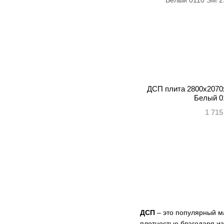
ДСП плита 2800x2070
Белый 0
1 715
ДСП
– это популярный м
плотностью благодаря и