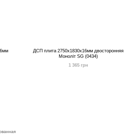
16мм
ДСП плита 2750x1830x16мм двосторонняя
Моноліт SG (0434)
1 365 грн