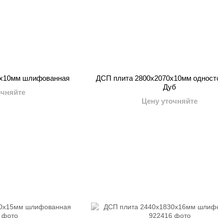
0x10мм шлифованная
ДСП плита 2800x2070x10мм одност
Дуб
очняйте
Цену уточняйте