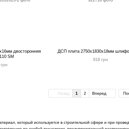
x16мм двосторонняя
ДСП плита 2750x1830x18мм шлифо
110 SM
918 грн
 грн
Назад
1
2
Вперед
По
атериал, который используется в строительной сфере и при прове
зготовлению по особой технологии, предупреждающей растрескива