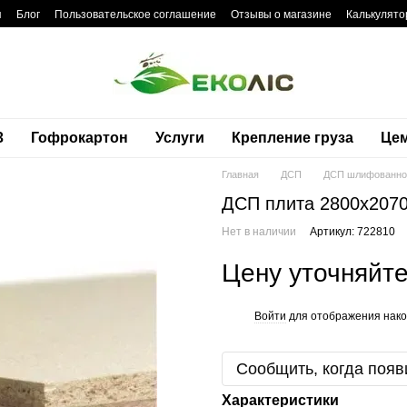
я
Блог
Пользовательское соглашение
Отзывы о магазине
Калькулято
3
Гофрокартон
Услуги
Крепление груза
Це
Главная
ДСП
ДСП шлифованно
ДСП плита 2800x207
Нет в наличии
Артикул: 722810
Цену уточняйт
Войти
для отображения нако
%
Сообщить, когда появ
Характеристики