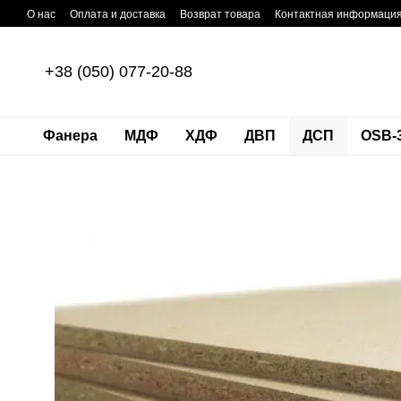
Перейти к основному контенту
О нас
Оплата и доставка
Возврат товара
Контактная информаци
+38 (050) 077-20-88
Фанера
МДФ
ХДФ
ДВП
ДСП
OSB-