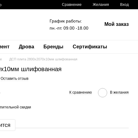
Сравнение
Желания
Вход
р
График работы:
Мой заказ
пн.-пт. 09.00 -18.00
мент
Дрова
Бренды
Сертификаты
е
ДСП плита 2800x2070x10мм шлифованная
0x10мм шлифованная
Оставить отзыв
е
К сравнению
В желания
пительной скидки
ится