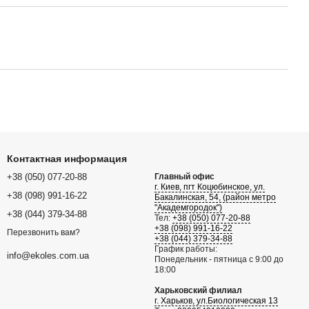
Контактная информация
+38 (050) 077-20-88
Главный офис
г. Киев, пгт Коцюбинское, ул.
+38 (098) 991-16-22
Бакалинская, 54, (район метро
"Академгородок")
+38 (044) 379-34-88
Тел:
+38 (050) 077-20-88
+38 (098) 991-16-22
Перезвонить вам?
+38 (044) 379-34-88
График работы:
info@ekoles.com.ua
Понедельник - пятница с 9:00 до
18:00
Харьковский филиал
г. Харьков, ул.Биологическая 13