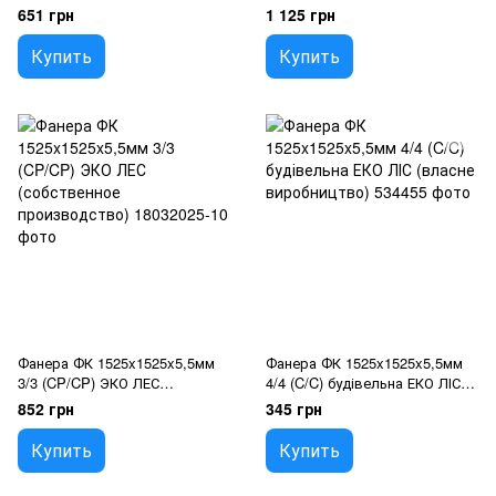
(собственное производство)
(собственное производство)
651 грн
1 125 грн
Купить
Купить
Фанера ФК 1525x1525x5,5мм
Фанера ФК 1525x1525x5,5мм
3/3 (CP/CP) ЭКО ЛЕС
4/4 (C/C) будівельна ЕКО ЛІС
(собственное производство)
(власне виробництво)
852 грн
345 грн
Купить
Купить