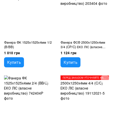
Фанера ФК 1525x1525x4мм 1/2
Фанера ФСФ 2500x1250x4мм
(B/BB)
3/4 (CP/C) ЕКО ЛІС (власне
виробництво)
1 010 грн
1 124 грн
Купить
Купить
ПЕРЕД ЗАКАЗОМ УТОЧНЯЙТЕ НАПРАВЛЕНИЕ ВОЛОКОН