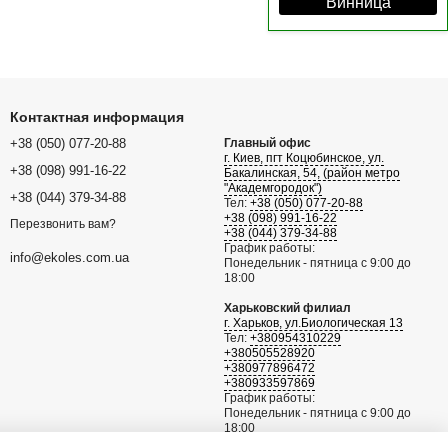
Винница
Контактная информация
+38 (050) 077-20-88
Главный офис
г. Киев, пгт Коцюбинское, ул.
+38 (098) 991-16-22
Бакалинская, 54, (район метро
"Академгородок")
+38 (044) 379-34-88
Тел:
+38 (050) 077-20-88
+38 (098) 991-16-22
Перезвонить вам?
+38 (044) 379-34-88
График работы:
info@ekoles.com.ua
Понедельник - пятница с 9:00 до
18:00
Харьковский филиал
г. Харьков, ул.Биологическая 13
Тел:
+380954310229
+380505528920
+380977896472
+380933597869
График работы:
Понедельник - пятница с 9:00 до
18:00