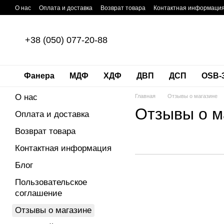
Перейти к основному контенту
О нас
Оплата и доставка
Возврат товара
Контактная информаци
+38 (050) 077-20-88
Фанера
МДФ
ХДФ
ДВП
ДСП
OSB-
О нас
Главная
Отзывы о магазине
Отзывы о м
Оплата и доставка
Возврат товара
Контактная информация
Блог
Пользовательское
соглашение
Отзывы о магазине