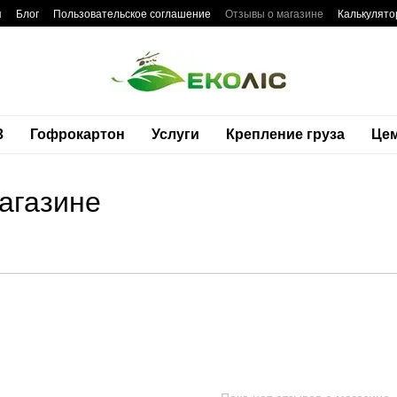
я
Блог
Пользовательское соглашение
Отзывы о магазине
Калькулято
3
Гофрокартон
Услуги
Крепление груза
Це
агазине