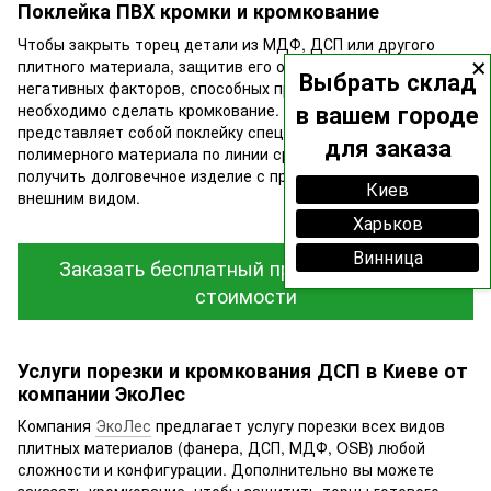
Поклейка ПВХ кромки и кромкование
Чтобы закрыть торец детали из МДФ, ДСП или другого
×
плитного материала, защитив его от влияния влаги и других
Выбрать склад
негативных факторов, способных привести к его порче,
в вашем городе
необходимо сделать кромкование. Эта услуга
представляет собой поклейку специальной кромки из
для заказа
полимерного материала по линии среза, что позволяет
получить долговечное изделие с привлекательным
Киев
внешним видом.
Харьков
Винница
Заказать бесплатный проект и просчет
стоимости
Услуги порезки и кромкования ДСП в Киеве от
компании ЭкоЛес
Компания
ЭкоЛес
предлагает услугу порезки всех видов
плитных материалов (фанера, ДСП, МДФ, OSB) любой
сложности и конфигурации. Дополнительно вы можете