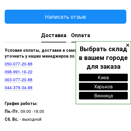
Написать отзыв
Доставка
Оплата
×
Выбрать склад
Условия оплаты, доставки и самовывоза вы можете
уточнить у наших менеджеров по номерам:
в вашем городе
050‑077‑20‑88
для заказа
098‑991‑16‑22
Киев
063‑077‑20‑88
Харьков
044‑379‑34‑88
Винница
График работы:
Пн.-Пт.
09.00 -18.00
Сб. Вс.
- выходной