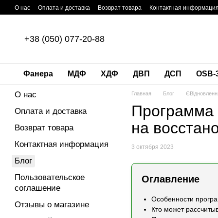
Перейти к основному контенту
О нас
Оплата и доставка
Возврат товара
Контактная информаци
+38 (050) 077-20-88
Фанера
МДФ
ХДФ
ДВП
ДСП
OSB-
О нас
Главная
Блог
ЄВідновленн
Программа 
Оплата и доставка
на восстан
Возврат товара
Контактная информация
3 октября 2023
Блог
Пользовательское
Оглавление
соглашение
Особенности прогр
Отзывы о магазине
Кто может рассчиты