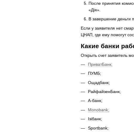
После принятия комис
«Дія».
В завершение деньги п
Если у заявителя нет сма
ЦНАП, где ему помогут со
Какие банки раб
Открыть счет заявитель м
ПриватБанк;
ПУМБ;
Ощадбанк;
РайфайзенБанк;
А-банк;
Monobank;
Ізібанк;
Sportbank;