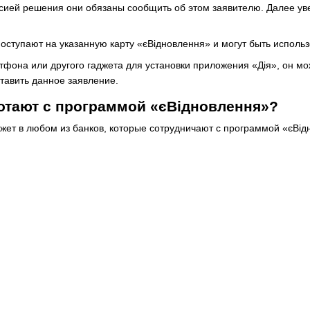
сией решения они обязаны сообщить об этом заявителю. Далее у
оступают на указанную карту «єВідновлення» и могут быть исполь
ртфона или другого гаджета для установки приложения «Дія», он м
ставить данное заявление.
отают с программой «єВідновлення»?
ожет в любом из банков, которые сотрудничают с программой «єВід