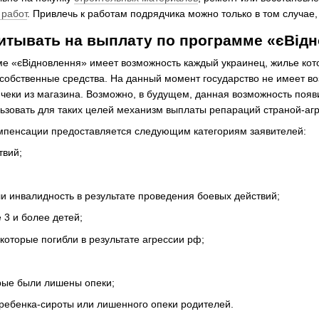
 работ
. Привлечь к работам подрядчика можно только в том случае,
читывать на выплату по программе «єВід
ме «єВідновлення» имеет возможность каждый украинец, жилье кото
собственные средства. На данный момент государство не имеет во
 чеки из магазина. Возможно, в будущем, данная возможность появи
ьзовать для таких целей механизм выплаты репараций страной-аг
мпенсации предоставляется следующим категориям заявителей:
твий;
и инвалидность в результате проведения боевых действий;
3 и более детей;
которые погибли в результате агрессии рф;
орые были лишены опеки;
ребенка-сироты или лишенного опеки родителей.