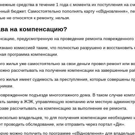
нежные средства в течение 1 года с момента их поступления на сч
нный бюджет. Самостоятельно пополнять карту «єВідновлення», пер
рые не относятся к ремонту, нельзя.
ава на компенсацию?
сацию, предусмотренную на проведение ремонта поврежденного ж
знано комиссией таким, что полностью разрушено и восстановить 
ная программа компенсации.
о жилья уже самостоятельно за свои деньги провел ремонт или в
можно рассчитывать на получение компенсации на завершенные ра
го жилья имеет судимость за преступления, которые совершены п
дникам.
поврежденном подъезде многоэтажного дома. В таком случае комп
ать заявку в ЖЭК, управляющую компанию или местную администра
вправе рассчитывать на компенсацию за выполнение ее ремонта.
есколько владельцев, то для получения компенсации необходимо и
ет проводить обследование, или отправить через портал «Дія».
рую можно получить по программе «єВідновлення» для владельце