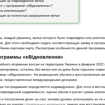
ции за поврежденное жилье
ют с программой «єВідновлення»?
 на компенсацию?
ции за полностью разрушенное жилье
да, каждый украинец, жилье которого было повреждено или уничтож
ю. Для этого необходимо подать соответствующую заявку в прог
банке-партнере карту. Рассмотрим особенности данной программы, к
ограммы «єВідновлення»
бного вторжения россии на территорию Украины в феврале 2022 г
купированы, остались без жилья или их дома были серьезно повр
мму «єВідновлення». На возмещения убытков и восстановления жи
ва, предоставленные международными донорами.
и пострадавшим определяется индивидуально. Для этого в местн
поврежденной недвижимости, оценка убытка и расчет суммы компе
 и поступления денег на счет, человек должен использовать их по 
ьно на покупку
строительных материалов
, ремонт или восстановл