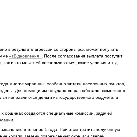
ено в результате агрессии со стороны рф, может получить
рамме
«єВідновлення»
. После согласования выплата поступит
ак и кто может ей воспользоваться, какие условия и т. д.
ода многие украинцы, особенно жители населенных пунктов,
еждены. Для помощи им государство разработало возможность
лья направляются деньги из государственного бюджета, а
ых общинах создаются специальные комиссии, задачей
нсации.
назначению в течение 1 года. При этом тратить полученную
ение кровли, замену поврежденных окон или дверей,