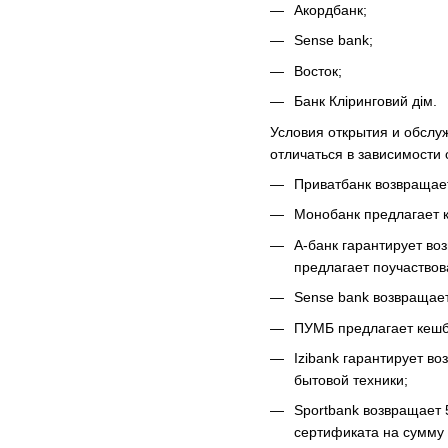
Акордбанк;
Sense bank;
Восток;
Банк Кліринговий дім.
Условия открытия и обслу
отличаться в зависимости
Приватбанк возвращает 
Монобанк предлагает к
А-банк гарантирует во
предлагает поучаствов
Sense bank возвращает
ПУМБ предлагает кешбе
Izibank гарантирует в
бытовой техники;
Sportbank возвращает 
сертификата на сумму 