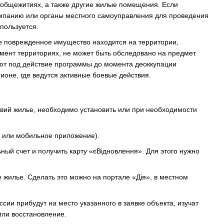
в общежитиях, а также другие жилые помещения. Если
мпанию или органы местного самоуправления для проведения
пользуется.
чье поврежденное имущество находится на территории,
мент территориях, не может быть обследовано на предмет
ют под действие программы до момента деоккупации
ионе, где ведутся активные боевые действия.
твий жилье, необходимо установить или при необходимости
т или мобильное приложение).
ый счет и получить карту «єВідновлення». Для этого нужно
 жилье. Сделать это можно на портале «Дія», в местном
ии прибудут на место указанного в заявке объекта, изучат
ли восстановление.