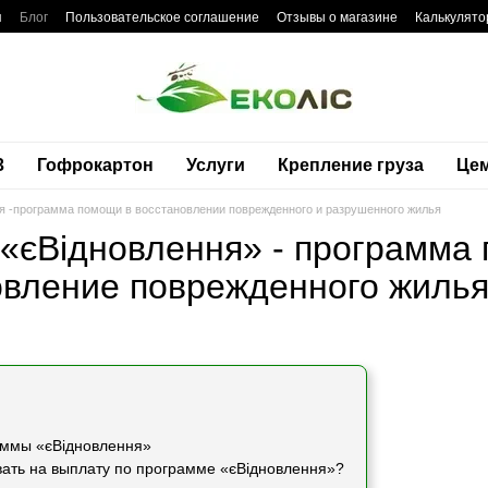
я
Блог
Пользовательское соглашение
Отзывы о магазине
Калькулято
3
Гофрокартон
Услуги
Крепление груза
Це
я -программа помощи в восстановлении поврежденного и разрушенного жилья
«єВідновлення» - программа
овление поврежденного жиль
аммы «єВідновлення»
вать на выплату по программе «єВідновлення»?