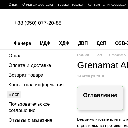
Перейти к основному контенту
О нас
Оплата и доставка
Возврат товара
Контактная информаци
+38 (050) 077-20-88
Фанера
МДФ
ХДФ
ДВП
ДСП
OSB-
О нас
Главная
Блог
Grenamat AL
Grenamat A
Оплата и доставка
Возврат товара
24 октября 2018
Контактная информация
Блог
Оглавление
Пользовательское
соглашение
Вермикулитовые плиты Gr
Отзывы о магазине
строительства противопож