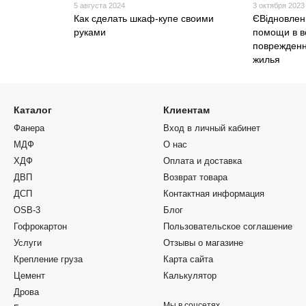
5 августа 2024
3 октября 2023
Как сделать шкаф-купе своими
ЄВідновлен
руками
помощи в в
поврежденн
жилья
Каталог
Клиентам
Фанера
Вход в личный кабинет
МДФ
О нас
ХДФ
Оплата и доставка
ДВП
Возврат товара
ДСП
Контактная информация
OSB-3
Блог
Гофрокартон
Пользовательское соглашение
Услуги
Отзывы о магазине
Крепление груза
Карта сайта
Цемент
Калькулятор
Дрова
Мы в соцсетях