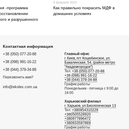
6 февраля 2023
ня -программа
Как правильно покрасить МДФ в
осстановлении
домашних условиях
ого и разрушенного
Контактная информация
+38 (050) 077-20-88
Главный офис
г. Киев, пгт Коцюбинское, ул.
+38 (098) 991-16-22
Бакалинская, 54, (район метро
"Академгородок")
+38 (044) 379-34-88
Тел:
+38 (050) 077-20-88
+38 (098) 991-16-22
Перезвонить вам?
+38 (044) 379-34-88
График работы:
info@ekoles.com.ua
Понедельник - пятница с 9:00 до
18:00
Харьковский филиал
г. Харьков, ул.Биологическая 13
Тел:
+380954310229
+380505528920
+380977896472
+380933597869
График работы: