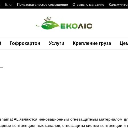
я
Блог
Пользовательское соглашение
Отзывы о магазине
Калькулято
3
Гофрокартон
Услуги
Крепление груза
Це
L
enamat AL являются инновационным огнезащитным материалом д
арных вентиляционных каналов, огнезащиты систем вентиляции и д