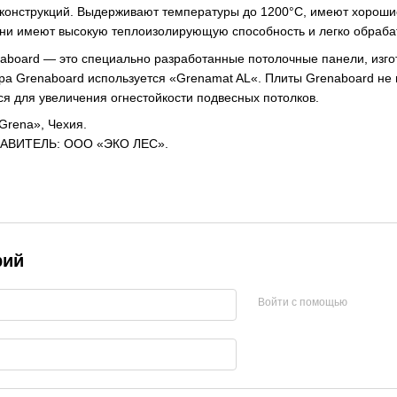
конструкций. Выдерживают температуры до 1200°С, имеют хорошие
они имеют высокую теплоизолирующую способность и легко обраб
board — это специально разработанные потолочные панели, изго
ядра Grenaboard используется «Grenamat AL«. Плиты Grenaboard н
я для увеличения огнестойкости подвесных потолков.
rena», Чехия.
ВИТЕЛЬ: ООО «ЭКО ЛЕС».
рий
Войти с помощью