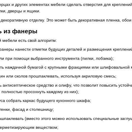
верцах и других элементах мебели сделать отверстия для креплен
ки, дверцы и ящики.
декоративную отделку. Это может быть декоративная пленка, обои
ь из фанеры
й мебели есть свой алгоритм:
 фанеры нанести отметки будущих деталей и размещения креплени
али при помощи выбранного инструмента (пилки, лобзика);
ать наждачной бумагой с крупными фракциями или шлифовальной 
н или сколов прошпаклевать, используя акриловую смесь;
ь антисептическое средство и олифу, что позволит повысить устойч
я полностью просохнуть каждому из них);
уса собрать каркас будущего кухонного шкафа;
стенки, фасад и столешницу;
ашпаклевать (вместо этого можно использовать специальные заглуш
 герметизирующим веществом;