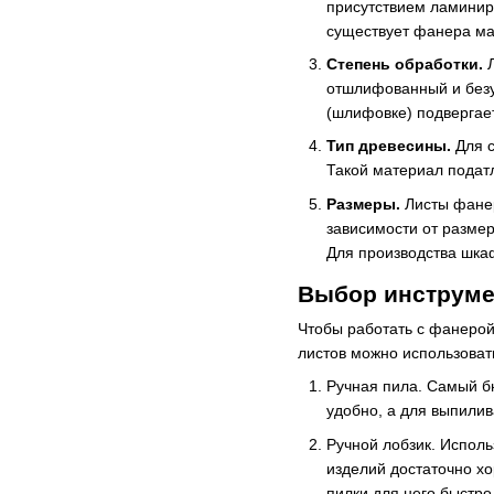
присутствием ламиниро
существует фанера ма
Степень обработки.
Л
отшлифованный и безуп
(шлифовке) подвергае
Тип древесины.
Для с
Такой материал податл
Размеры.
Листы фанер
зависимости от разме
Для производства шка
Выбор инструме
Чтобы работать с фанерой
листов можно использоват
Ручная пила. Самый бю
удобно, а для выпили
Ручной лобзик. Исполь
изделий достаточно хо
пилки для него быстро