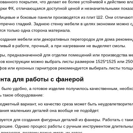
ванного покрытия, что делает ее более устойчивой к действию вл
рки ФК, отличающаяся доступной ценой и незначительными показа
ицевые и боковые панели производятся из плит Ш2. Они отличают
речно гладкий. Заднюю стенку мебели в целях экономии можно сде
тся только одна сторона материала.
оздания мебели или декоративных перегородок для дома рекоменд
ивый в работе, прочный, а при нагревании не выделяет смолы.
ы, предназначенной для отделки помещений или производства ме
ров конструкции можно выбрать листы размером 1525*1525 или 250
фов или кухонных гарнитуров рекомендуется выбирать листы толщ
нта для работы с фанерой
 было удобно, а готовое изделие получилось качественным, необх
ь такое оборудование:
джетный вариант, но качество среза может быть неудовлетворитель
вания маленьких деталей она вообще не подойдет.
зуется для создания фигурных деталей из фанеры. Работать с так
рошее. Однако процесс работы с ручным инструментом длительный и
 ломаются, поэтому важно иметь их запас.