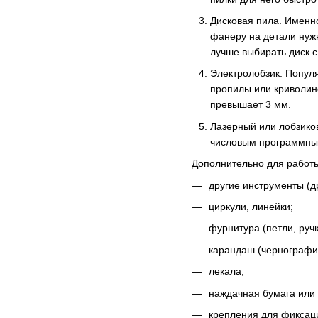
Дисковая пила. Именн
фанеру на детали нуж
лучше выбирать диск 
Электролобзик. Попул
пропилы или криволин
превышает 3 мм.
Лазерный или лобзико
числовым программны
Дополнительно для работы
другие инструменты (др
циркули, линейки;
фурнитура (петли, руч
карандаш (чернографи
лекала;
наждачная бумага или
крепления для фиксаци