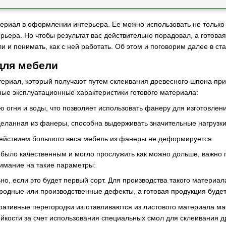
ериал в оформлении интерьера. Ее можно использовать не только
рьера. Но чтобы результат вас действительно порадовал, а готова
и понимать, как с ней работать. Об этом и поговорим далее в ста
для мебели
териал, который получают путем склеивания древесного шпона при
вные эксплуатационные характеристики готового материала:
ию огня и воды, что позволяет использовать фанеру для изготовлен
деланная из фанеры, способна выдерживать значительные нагрузки
действием большого веса мебель из фанеры не деформируется.
было качественным и могло прослужить как можно дольше, важно 
имание на такие параметры:
о, если это будет первый сорт. Для производства такого материал
родные или производственные дефекты, а готовая продукция будет
ративные перегородки изготавливаются из листового материала 
ойкости за счет использования специальных смол для склеивания 