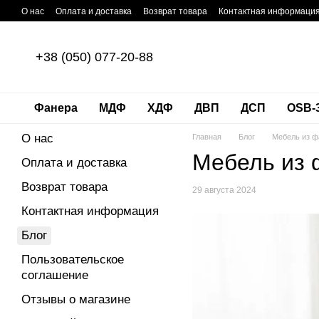
Перейти к основному контенту
О нас
Оплата и доставка
Возврат товара
Контактная информаци
+38 (050) 077-20-88
Фанера
МДФ
ХДФ
ДВП
ДСП
OSB-
О нас
Главная
Блог
Мебель из 
Мебель из
Оплата и доставка
Возврат товара
29 августа 2024
Контактная информация
Блог
Пользовательское
соглашение
Отзывы о магазине