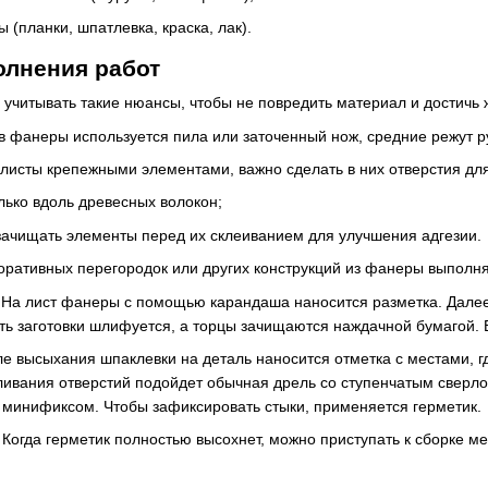
(планки, шпатлевка, краска, лак).
олнения работ
 учитывать такие нюансы, чтобы не повредить материал и достичь 
ов фанеры используется пила или заточенный нож, средние режут р
листы крепежными элементами, важно сделать в них отверстия дл
лько вдоль древесных волокон;
зачищать элементы перед их склеиванием для улучшения адгезии.
оративных перегородок или других конструкций из фанеры выполня
На лист фанеры с помощью карандаша наносится разметка. Далее
ть заготовки шлифуется, а торцы зачищаются наждачной бумагой. 
е высыхания шпаклевки на деталь наносится отметка с местами, г
ивания отверстий подойдет обычная дрель со ступенчатым сверлом
с минификсом. Чтобы зафиксировать стыки, применяется герметик.
Когда герметик полностью высохнет, можно приступать к сборке м