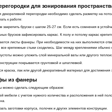
регородки для зонирования пространства
 декоративной перегородки необходимо сделать разметку на потолк
ать к работе:
закрепить бруски с шагом 25-27 см. Если есть сомнения в устойчи
ых брусков зафиксировать каркас. К полу и потолку каркас крепи
ются листы фанеры. При необходимости на них выполняются отверс
 все крепежные стыки сходились. Шаг между креплениями обычно с
пустоты можно уложить слой минеральной ваты или другого теплои
онструкции покрывается грунтовкой и шпатлевкой.
я краска, лак или другой декоративный материал для достижения э
фы из фанеры
ы можно сделать следующим образом:
й мебели с учетом нужного количества и расположения в ней полок
на.
ать заготовки корпуса, полочек и других элементов конструкции.