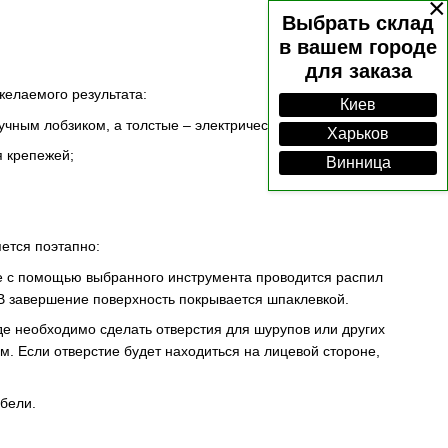
×
Выбрать склад
в вашем городе
для заказа
желаемого результата:
Киев
учным лобзиком, а толстые – электрическим инструментом;
Харьков
я крепежей;
Винница
ется поэтапно:
 с помощью выбранного инструмента проводится распил
В завершение поверхность покрывается шпаклевкой.
де необходимо сделать отверстия для шурупов или других
. Если отверстие будет находиться на лицевой стороне,
ебели.