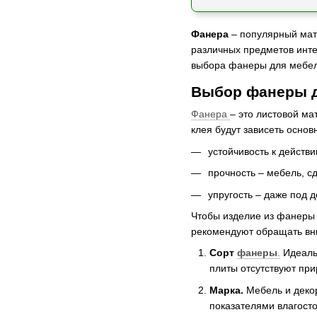
Фанера
– популярный мат
различных предметов инте
выбора фанеры для мебели 
Выбор фанеры 
Фанера
– это листовой ма
клея будут зависеть осно
устойчивость к действ
прочность – мебель, с
упругость – даже под 
Чтобы изделие из фанеры 
рекомендуют обращать вн
Сорт
фанеры
.
Идеальн
плиты отсутствуют при
Марка.
Мебель и деко
показателями влагост