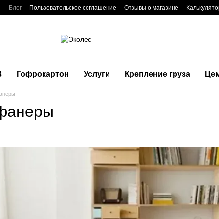
я
Блог
Пользовательское соглашение
Отзывы о магазине
Калькулято
3
Гофрокартон
Услуги
Крепление груза
Це
фанеры
 фанеры