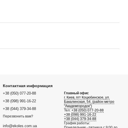
Контактная информация
+38 (050) 077-20-88
Главный офис
г. Киев, пгт Коцюбинское, ул.
+38 (098) 991-16-22
Бакалинская, 54, (район метро
"Академгородок")
+38 (044) 379-34-88
Тел:
+38 (050) 077-20-88
+38 (098) 991-16-22
Перезвонить вам?
+38 (044) 379-34-88
График работы:
info@ekoles.com.ua
Понедельник - пятница с 9:00 до