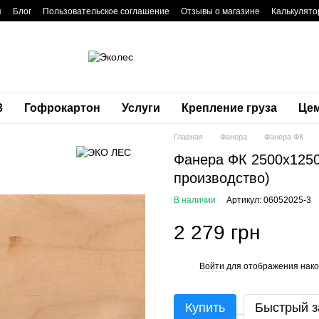
я
Блог
Пользовательское соглашение
Отзывы о магазине
Калькулято
3
Гофрокартон
Услуги
Крепление груза
Це
Главная
Фанера
Фанера ФК
Фанера ФК 2500x1250
производство)
В наличии
Артикул: 06052025-3
2 279 грн
Войти
для отображения нако
%
Купить
Быстрый з