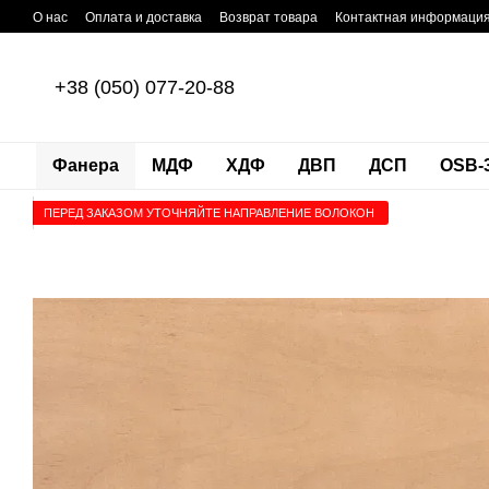
Перейти к основному контенту
О нас
Оплата и доставка
Возврат товара
Контактная информаци
+38 (050) 077-20-88
Фанера
МДФ
ХДФ
ДВП
ДСП
OSB-
ПЕРЕД ЗАКАЗОМ УТОЧНЯЙТЕ НАПРАВЛЕНИЕ ВОЛОКОН