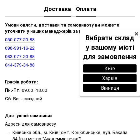
Доставка
Оплата
Умови оплати, доставки та самовивозу ви можете
×
уточнити у наших менеджерів за номерами:
Вибрати склад
050‑077‑20‑88
у вашому місті
098‑991‑16‑22
для замовлення
063‑077‑20‑88
044‑379‑34‑88
Київ
Харків
Графік роботи:
Вінниця
Пн.-Пт.
09.00 -18.00
Сб. Вс.
- вихідний
Доступний самовивіз
Адреси для самовивозу
Київська обл., м. Київ, смт. Коцюбинське, вул. Бакала
54 (р-н метро "Академмістечко")