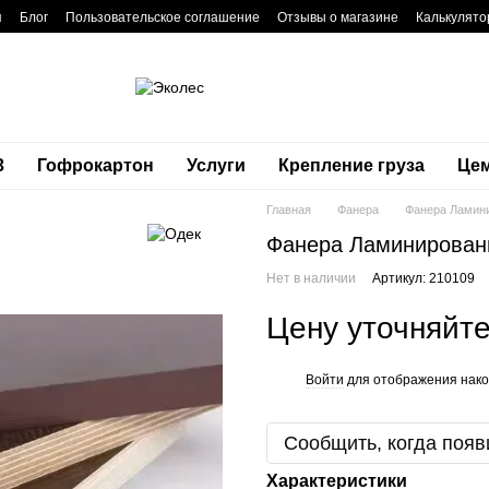
я
Блог
Пользовательское соглашение
Отзывы о магазине
Калькулято
3
Гофрокартон
Услуги
Крепление груза
Це
Главная
Фанера
Фанера Ламин
Фанера Ламинирован
Нет в наличии
Артикул: 210109
Цену уточняйт
Войти
для отображения нако
%
Сообщить, когда появ
Характеристики