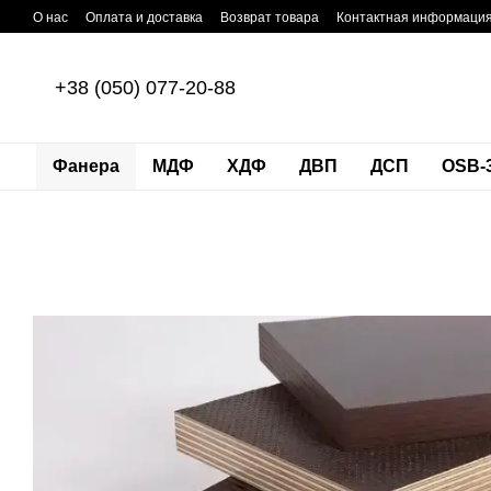
Перейти к основному контенту
О нас
Оплата и доставка
Возврат товара
Контактная информаци
+38 (050) 077-20-88
Фанера
МДФ
ХДФ
ДВП
ДСП
OSB-