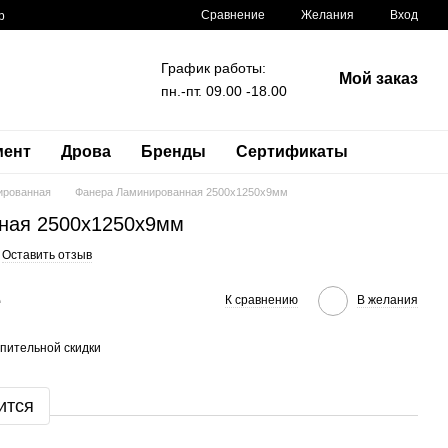
Сравнение
Желания
Вход
р
График работы:
Мой заказ
пн.-пт. 09.00 -18.00
мент
Дрова
Бренды
Сертификаты
ированная
Фанера Ламинированная 2500x1250x9мм
ная 2500x1250x9мм
Оставить отзыв
е
К сравнению
В желания
пительной скидки
ится