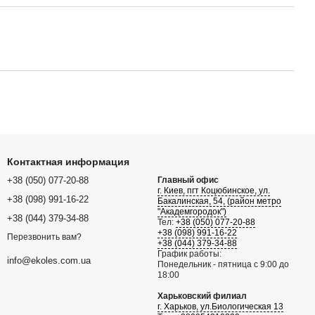
Контактная информация
+38 (050) 077-20-88
Главный офис
г. Киев, пгт Коцюбинское, ул.
+38 (098) 991-16-22
Бакалинская, 54, (район метро
"Академгородок")
+38 (044) 379-34-88
Тел:
+38 (050) 077-20-88
+38 (098) 991-16-22
Перезвонить вам?
+38 (044) 379-34-88
График работы:
info@ekoles.com.ua
Понедельник - пятница с 9:00 до
18:00
Харьковский филиал
г. Харьков, ул.Биологическая 13