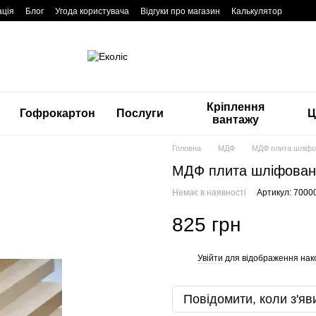
ація
Блог
Угода користувача
Відгуки про магазин
Калькулятор
Кріплення
Гофрокартон
Послуги
Ц
вантажу
Головна
МДФ
МДФ плита шліфо
МДФ плита шліфован
Немає в наявності
Артикул: 7000
825 грн
Увійти
для відображення нак
%
Повідомити, коли з'яв