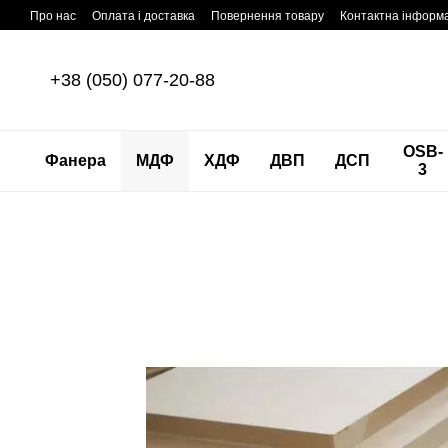
Перейти до основного контенту
Про нас
Оплата і доставка
Повернення товару
Контактна інформ
+38 (050) 077-20-88
OSB-
Фанера
МДФ
ХДФ
ДВП
ДСП
3