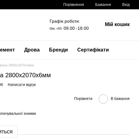
Порівняння
Бажання
Вхід
Графік роботи:
Мій кошик
пн.-пт. 09.00 -18.00
емент
Дрова
Бренди
Сертифікати
вана 2800x2070x6мм
а 2800x2070x6мм
06
Написати відгук
Порівняти
В бажання
опичувальної знижки
иться