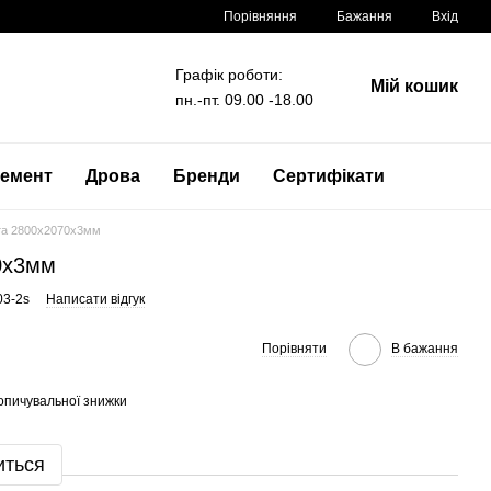
Порівняння
Бажання
Вхід
Графік роботи:
Мій кошик
пн.-пт. 09.00 -18.00
емент
Дрова
Бренди
Сертифікати
та 2800x2070x3мм
0x3мм
03-2s
Написати відгук
Порівняти
В бажання
опичувальної знижки
иться