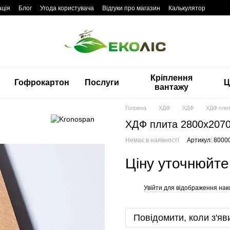
ація
Блог
Угода користувача
Відгуки про магазин
Калькулятор
Кріплення
Гофрокартон
Послуги
Ц
вантажу
Головна
ХДФ
ХДФ
ХДФ пли
ХДФ плита 2800x207
Немає в наявності
Артикул: 8000
Ціну уточнюйте
Увійти
для відображення нак
%
Повідомити, коли з'яв