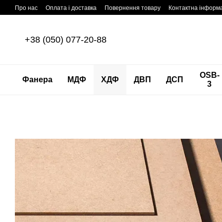
Перейти до основного контенту
Про нас
Оплата і доставка
Повернення товару
Контактна інформ
+38 (050) 077-20-88
OSB-
Фанера
МДФ
ХДФ
ДВП
ДСП
3