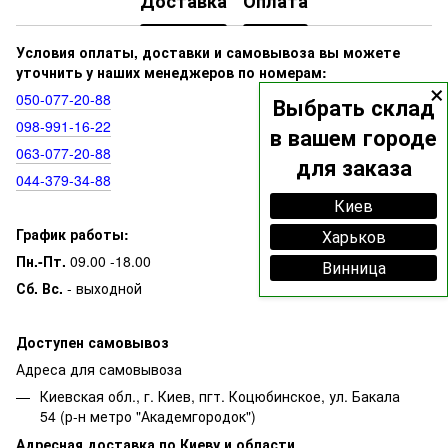
Доставка
Оплата
Условия оплаты, доставки и самовывоза вы можете
уточнить у наших менеджеров по номерам:
×
050‑077‑20‑88
Выбрать склад
098‑991‑16‑22
в вашем городе
063‑077‑20‑88
для заказа
044‑379‑34‑88
Киев
График работы:
Харьков
Пн.-Пт.
09.00 -18.00
Винница
Сб. Вс.
- выходной
Доступен самовывоз
Адреса для самовывоза
Киевская обл., г. Киев, пгт. Коцюбинское, ул. Бакала
54 (р-н метро "Академгородок")
Адресная доставка по Киеву и области