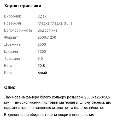
Характеристики
Виробник
Одек
Поверхня
гладка/гладка (F/F)
Вологостійкість
Водостійка
Формат
2500x1250
Довжина
2500
Ширина
1250
Товщина
9,5
Вага
20.8
Колір
Білий
Опис
Ламінована фанера білого кольору розміром 2500x1250x9,5
мм — високоякісний листовий матеріал зі шпону берези, що
відрізняється підвищеною міцністю та вологостійкістю.
В доповнення обидві сторони покриті спеціальним