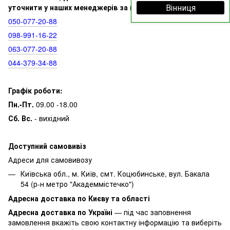
Вінниця
уточнити у наших менеджерів за номерами:
050‑077‑20‑88
098‑991‑16‑22
063‑077‑20‑88
044‑379‑34‑88
Графік роботи:
Пн.-Пт.
09.00 -18.00
Сб. Вс.
- вихідний
Доступний самовивіз
Адреси для самовивозу
Київська обл., м. Київ, смт. Коцюбинське, вул. Бакала
54 (р-н метро "Академмістечко")
Адресна доставка по Києву та області
Адресна доставка по Україні
— під час заповнення
замовлення вкажіть свою контактну інформацію та виберіть