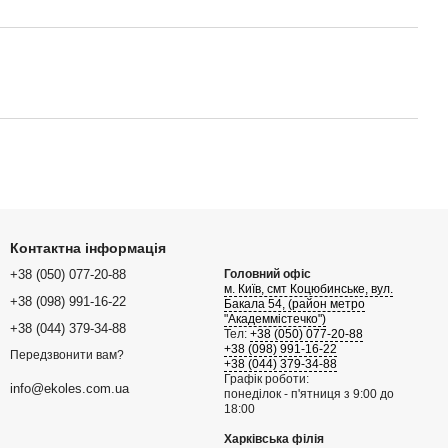
Контактна інформація
+38 (050) 077-20-88
Головний офіс
м. Київ, смт Коцюбинське, вул.
+38 (098) 991-16-22
Бакала 54, (район метро
"Академмістечко")
+38 (044) 379-34-88
Тел:
+38 (050) 077-20-88
+38 (098) 991-16-22
Передзвонити вам?
+38 (044) 379-34-88
Графік роботи:
info@ekoles.com.ua
понеділок - п'ятниця з 9:00 до
18:00
Харківська філія