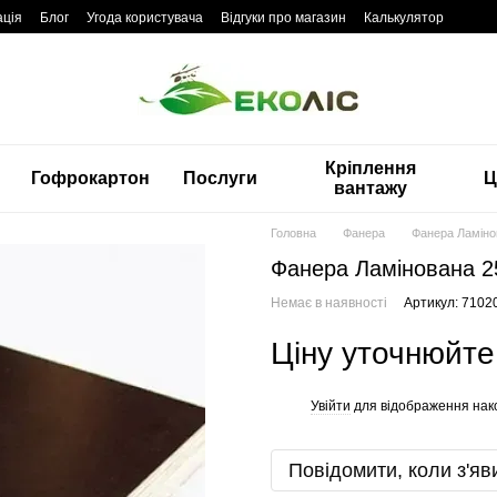
ація
Блог
Угода користувача
Відгуки про магазин
Калькулятор
Кріплення
Гофрокартон
Послуги
Ц
вантажу
Головна
Фанера
Фанера Ламіно
Фанера Ламінована 
Немає в наявності
Артикул: 7102
Ціну уточнюйте
Увійти
для відображення нак
%
Повідомити, коли з'яв