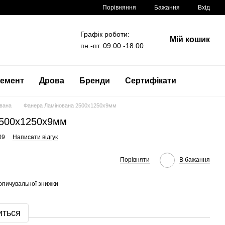
Порівняння
Бажання
Вхід
Графік роботи:
Мій кошик
пн.-пт. 09.00 -18.00
емент
Дрова
Бренди
Сертифікати
вана
Фанера Ламінована 2500x1250x9мм
2500x1250x9мм
09
Написати відгук
Порівняти
В бажання
опичувальної знижки
иться