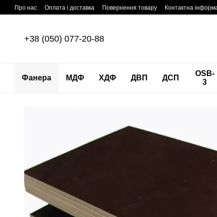
Перейти до основного контенту
Про нас
Оплата і доставка
Повернення товару
Контактна інформ
+38 (050) 077-20-88
OSB-
Фанера
МДФ
ХДФ
ДВП
ДСП
3