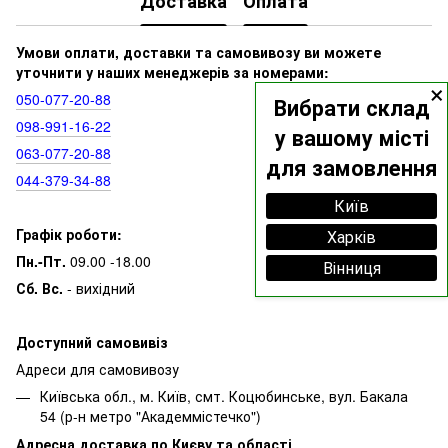
Доставка
Оплата
Умови оплати, доставки та самовивозу ви можете
уточнити у наших менеджерів за номерами:
×
050‑077‑20‑88
Вибрати склад
098‑991‑16‑22
у вашому місті
063‑077‑20‑88
для замовлення
044‑379‑34‑88
Київ
Графік роботи:
Харків
Пн.-Пт.
09.00 -18.00
Вінниця
Сб. Вс.
- вихідний
Доступний самовивіз
Адреси для самовивозу
Київська обл., м. Київ, смт. Коцюбинське, вул. Бакала
54 (р-н метро "Академмістечко")
Адресна доставка по Києву та області