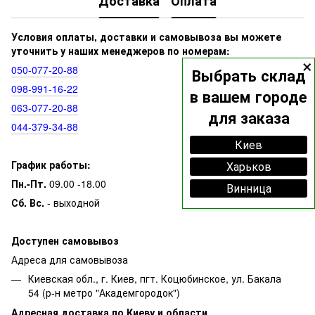
Доставка
Оплата
Условия оплаты, доставки и самовывоза вы можете
уточнить у наших менеджеров по номерам:
×
050‑077‑20‑88
Выбрать склад
098‑991‑16‑22
в вашем городе
063‑077‑20‑88
для заказа
044‑379‑34‑88
Киев
График работы:
Харьков
Пн.-Пт.
09.00 -18.00
Винница
Сб. Вс.
- выходной
Доступен самовывоз
Адреса для самовывоза
Киевская обл., г. Киев, пгт. Коцюбинское, ул. Бакала
54 (р-н метро "Академгородок")
Адресная доставка по Киеву и области