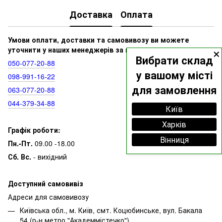
Доставка
Оплата
Умови оплати, доставки та самовивозу ви можете
×
уточнити у наших менеджерів за номерами:
Вибрати склад
050‑077‑20‑88
у вашому місті
098‑991‑16‑22
для замовлення
063‑077‑20‑88
044‑379‑34‑88
Київ
Харків
Графік роботи:
Вінниця
Пн.-Пт.
09.00 -18.00
Сб. Вс.
- вихідний
Доступний самовивіз
Адреси для самовивозу
Київська обл., м. Київ, смт. Коцюбинське, вул. Бакала
54 (р-н метро "Академмістечко")