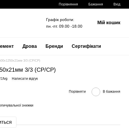
Порівняння
Бажання
Вхід
Графік роботи:
Мій кошик
пн.-пт. 09.00 -18.00
емент
Дрова
Бренди
Сертифікати
00x1250x21мм 3/3 (CP/CP)
50x21мм 3/3 (CP/CP)
21fvg
Написати відгук
Порівняти
В бажання
опичувальної знижки
иться