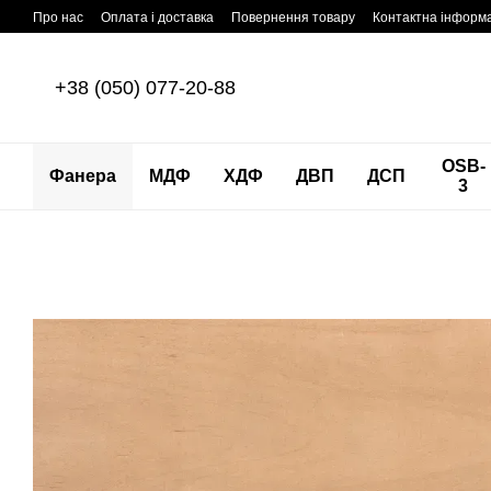
Перейти до основного контенту
Про нас
Оплата і доставка
Повернення товару
Контактна інформ
+38 (050) 077-20-88
OSB-
Фанера
МДФ
ХДФ
ДВП
ДСП
3