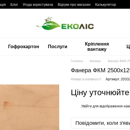
ація
Блог
Угода користувача
Відгуки про магазин
Калькулятор
Кріплення
Гофрокартон
Послуги
Ц
вантажу
Головна
Фанера
Фанера ФКМ 25
Фанера ФКМ 2500x12
Немає в наявності
Артикул: 2033
Ціну уточнюйте
Увійти
для відображення нак
%
Повідомити, коли з'яв