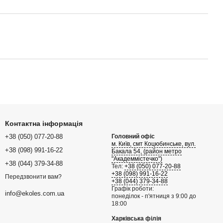
Контактна інформація
+38 (050) 077-20-88
Головний офіс
м. Київ, смт Коцюбинське, вул.
+38 (098) 991-16-22
Бакала 54, (район метро
"Академмістечко")
+38 (044) 379-34-88
Тел:
+38 (050) 077-20-88
+38 (098) 991-16-22
Передзвонити вам?
+38 (044) 379-34-88
Графік роботи:
info@ekoles.com.ua
понеділок - п'ятниця з 9:00 до
18:00
Харківська філія