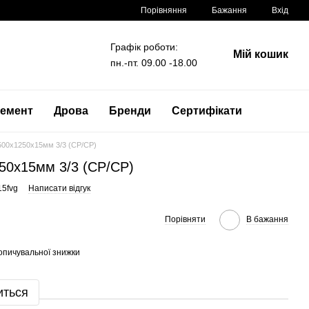
Порівняння
Бажання
Вхід
Графік роботи:
Мій кошик
пн.-пт. 09.00 -18.00
емент
Дрова
Бренди
Сертифікати
00x1250x15мм 3/3 (CP/CP)
50x15мм 3/3 (CP/CP)
15fvg
Написати відгук
Порівняти
В бажання
опичувальної знижки
иться