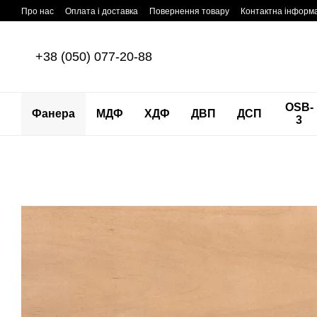
Перейти до основного контенту
Про нас
Оплата і доставка
Повернення товару
Контактна інформ
+38 (050) 077-20-88
OSB-
Фанера
МДФ
ХДФ
ДВП
ДСП
3