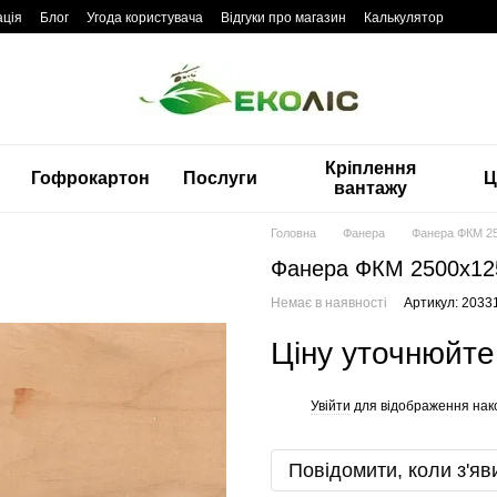
ація
Блог
Угода користувача
Відгуки про магазин
Калькулятор
Кріплення
Гофрокартон
Послуги
Ц
вантажу
Головна
Фанера
Фанера ФКМ 25
Фанера ФКМ 2500x12
Немає в наявності
Артикул: 2033
Ціну уточнюйте
Увійти
для відображення нак
%
Повідомити, коли з'яв