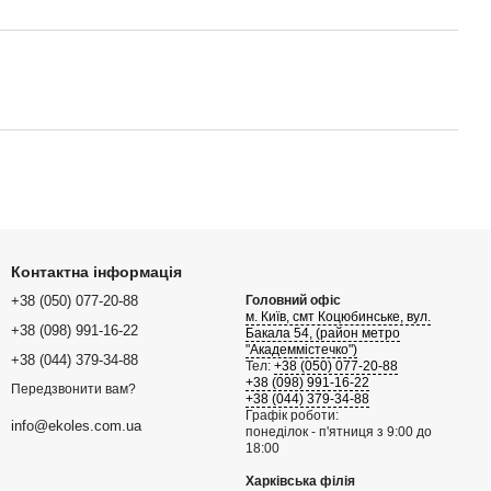
Контактна інформація
+38 (050) 077-20-88
Головний офіс
м. Київ, смт Коцюбинське, вул.
+38 (098) 991-16-22
Бакала 54, (район метро
"Академмістечко")
+38 (044) 379-34-88
Тел:
+38 (050) 077-20-88
+38 (098) 991-16-22
Передзвонити вам?
+38 (044) 379-34-88
Графік роботи:
info@ekoles.com.ua
понеділок - п'ятниця з 9:00 до
18:00
Харківська філія