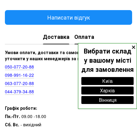
Написати відгук
Доставка
Оплата
×
Вибрати склад
Умови оплати, доставки та самовивозу ви можете
уточнити у наших менеджерів за номерами:
у вашому місті
050‑077‑20‑88
для замовлення
098‑991‑16‑22
Київ
063‑077‑20‑88
Харків
044‑379‑34‑88
Вінниця
Графік роботи:
Пн.-Пт.
09.00 -18.00
Сб. Вс.
- вихідний