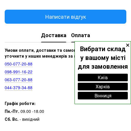
Написати відгук
Доставка
Оплата
×
Вибрати склад
Умови оплати, доставки та самовивозу ви можете
уточнити у наших менеджерів за номерами:
у вашому місті
050‑077‑20‑88
для замовлення
098‑991‑16‑22
Київ
063‑077‑20‑88
Харків
044‑379‑34‑88
Вінниця
Графік роботи:
Пн.-Пт.
09.00 -18.00
Сб. Вс.
- вихідний