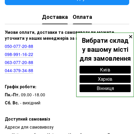
Доставка
Оплата
×
Умови оплати, доставки та самовивозу ви можете
уточнити у наших менеджерів за номерами:
Вибрати склад
050‑077‑20‑88
у вашому місті
098‑991‑16‑22
для замовлення
063‑077‑20‑88
Київ
044‑379‑34‑88
Харків
Графік роботи:
Вінниця
Пн.-Пт.
09.00 -18.00
Сб. Вс.
- вихідний
Доступний самовивіз
Адреси для самовивозу