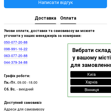
Написати відгук
Доставка
Оплата
Умови оплати, доставки та самовивозу ви можете
уточнити у наших менеджерів за номерами:
050‑077‑20‑88
Вибрати склад
098‑991‑16‑22
063‑077‑20‑88
у вашому місті
044‑379‑34‑88
для замовленн
Київ
Графік роботи:
Харків
Пн.-Пт.
09.00 -18.00
Сб. Вс.
- вихідний
Вінниця
Доступний самовивіз
Адреси для самовивозу