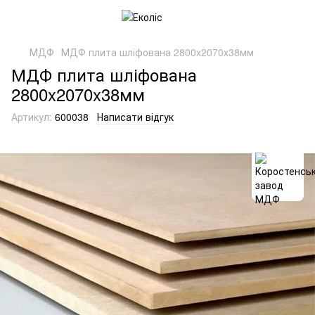
МДФ
МДФ плита шліфована 2800x2070x38мм
МДФ плита шліфована
2800x2070x38мм
Артикул:
600038
Написати відгук