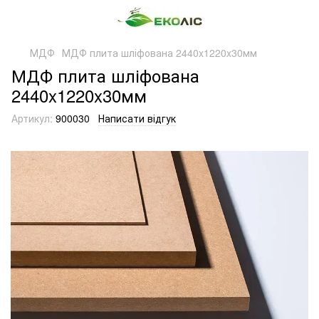
МДФ
МДФ плита шліфована 2440x1220x30мм
МДФ плита шліфована
2440x1220x30мм
Артикул:
900030
Написати відгук