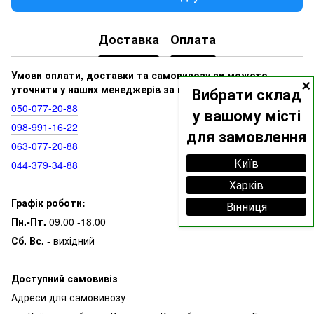
Доставка
Оплата
×
Умови оплати, доставки та самовивозу ви можете
уточнити у наших менеджерів за номерами:
Вибрати склад
050‑077‑20‑88
у вашому місті
098‑991‑16‑22
для замовлення
063‑077‑20‑88
Київ
044‑379‑34‑88
Харків
Графік роботи:
Вінниця
Пн.-Пт.
09.00 -18.00
Сб. Вс.
- вихідний
Доступний самовивіз
Адреси для самовивозу