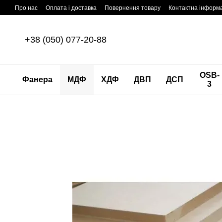
Перейти до основного контенту
Про нас
Оплата і доставка
Повернення товару
Контактна інформ
+38 (050) 077-20-88
OSB-
Фанера
МДФ
ХДФ
ДВП
ДСП
3