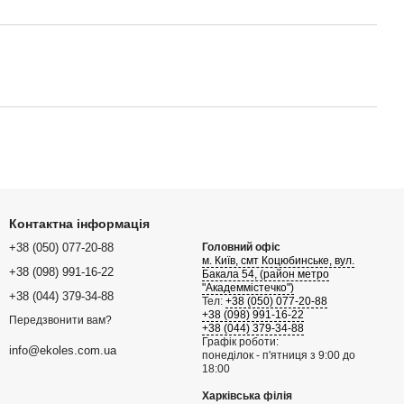
Контактна інформація
+38 (050) 077-20-88
Головний офіс
м. Київ, смт Коцюбинське, вул.
+38 (098) 991-16-22
Бакала 54, (район метро
"Академмістечко")
+38 (044) 379-34-88
Тел:
+38 (050) 077-20-88
+38 (098) 991-16-22
Передзвонити вам?
+38 (044) 379-34-88
Графік роботи:
info@ekoles.com.ua
понеділок - п'ятниця з 9:00 до
18:00
Харківська філія