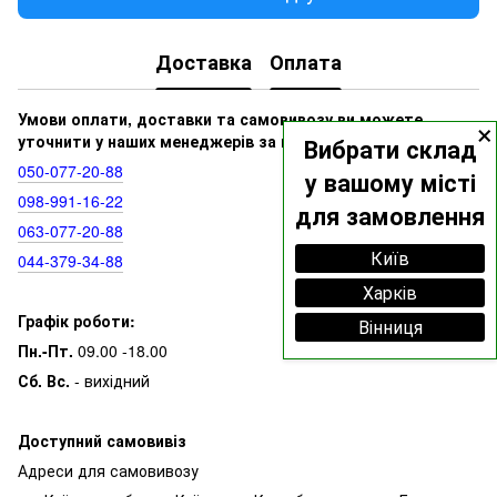
Доставка
Оплата
×
Умови оплати, доставки та самовивозу ви можете
уточнити у наших менеджерів за номерами:
Вибрати склад
050‑077‑20‑88
у вашому місті
098‑991‑16‑22
для замовлення
063‑077‑20‑88
Київ
044‑379‑34‑88
Харків
Графік роботи:
Вінниця
Пн.-Пт.
09.00 -18.00
Сб. Вс.
- вихідний
Доступний самовивіз
Адреси для самовивозу