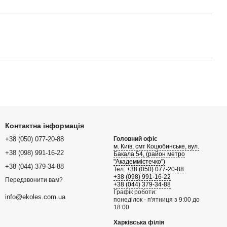
Контактна інформація
+38 (050) 077-20-88
Головний офіс
м. Київ, смт Коцюбинське, вул.
+38 (098) 991-16-22
Бакала 54, (район метро
"Академмістечко")
+38 (044) 379-34-88
Тел:
+38 (050) 077-20-88
+38 (098) 991-16-22
Передзвонити вам?
+38 (044) 379-34-88
Графік роботи:
info@ekoles.com.ua
понеділок - п'ятниця з 9:00 до
18:00
Харківська філія