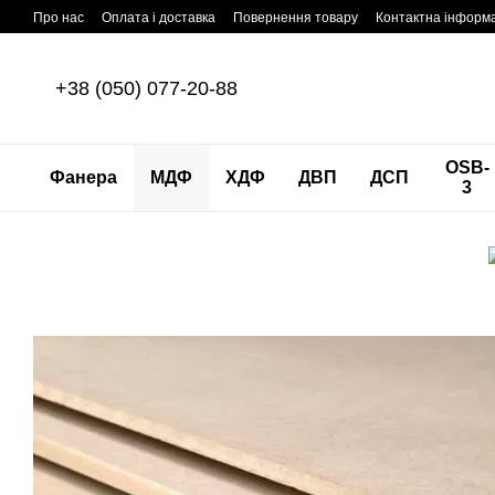
Перейти до основного контенту
Про нас
Оплата і доставка
Повернення товару
Контактна інформ
+38 (050) 077-20-88
OSB-
Фанера
МДФ
ХДФ
ДВП
ДСП
3