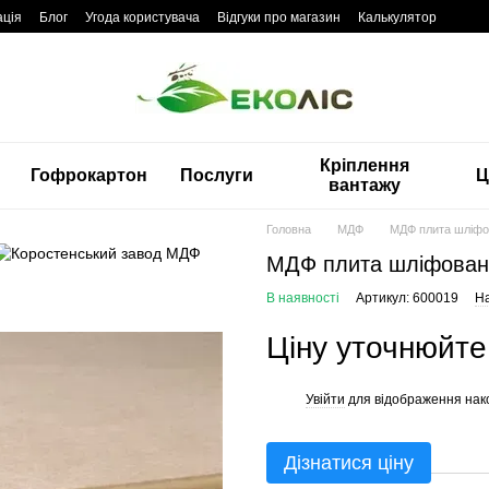
ація
Блог
Угода користувача
Відгуки про магазин
Калькулятор
Кріплення
Гофрокартон
Послуги
Ц
вантажу
Головна
МДФ
МДФ плита шліфо
МДФ плита шліфован
В наявності
Артикул: 600019
На
Ціну уточнюйте
Увійти
для відображення нак
%
Дізнатися ціну