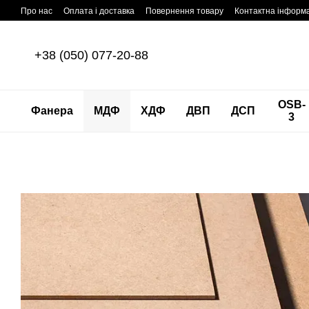
Перейти до основного контенту
Про нас
Оплата і доставка
Повернення товару
Контактна інформ
+38 (050) 077-20-88
OSB-
Фанера
МДФ
ХДФ
ДВП
ДСП
3