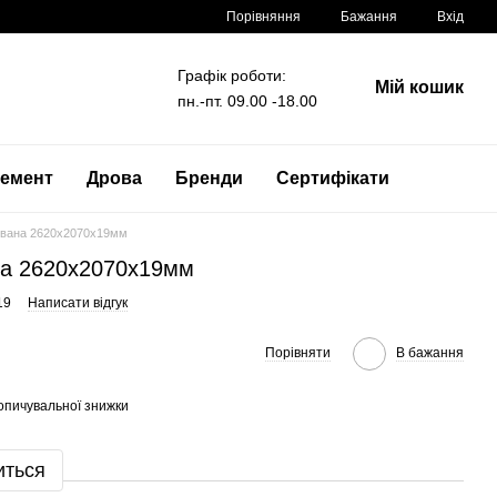
Порівняння
Бажання
Вхід
Графік роботи:
Мій кошик
пн.-пт. 09.00 -18.00
емент
Дрова
Бренди
Сертифікати
вана 2620x2070x19мм
а 2620x2070x19мм
19
Написати відгук
Порівняти
В бажання
опичувальної знижки
иться