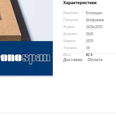
Характеристики
Виробник
Kronospan
Поверхня
Шліфована
Формат
2620x2070
Довжина
2620
Ширина
2070
Товщина
19
Вага
82.4
Доставка
Оплата