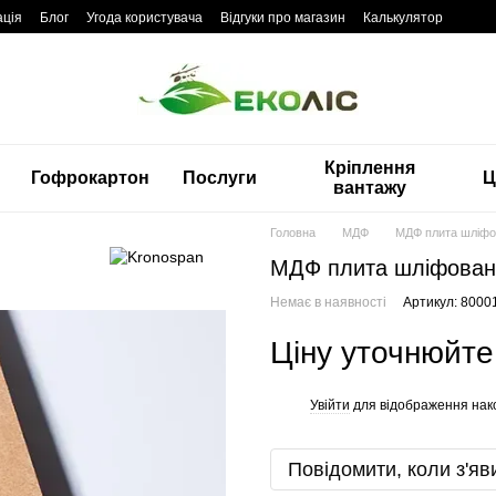
ація
Блог
Угода користувача
Відгуки про магазин
Калькулятор
Кріплення
Гофрокартон
Послуги
Ц
вантажу
Головна
МДФ
МДФ плита шліфо
МДФ плита шліфован
Немає в наявності
Артикул: 8000
Ціну уточнюйте
Увійти
для відображення нак
%
Повідомити, коли з'яв