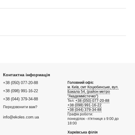
Контактна інформація
+38 (050) 077-20-88
Головний офіс
м. Київ, смт Коцюбинське, вул.
+38 (098) 991-16-22
Бакала 54, (район метро
"Академмістечко")
+38 (044) 379-34-88
Тел:
+38 (050) 077-20-88
+38 (098) 991-16-22
Передзвонити вам?
+38 (044) 379-34-88
Графік роботи:
info@ekoles.com.ua
понеділок - п'ятниця з 9:00 до
18:00
Харківська філія