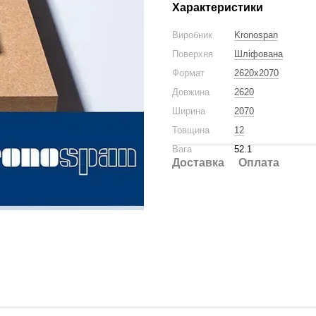
Характеристики
Виробник
Kronospan
Поверхня
Шліфована
Формат
2620x2070
Довжина
2620
Ширина
2070
Товщина
12
Вага
52.1
Доставка
Оплата