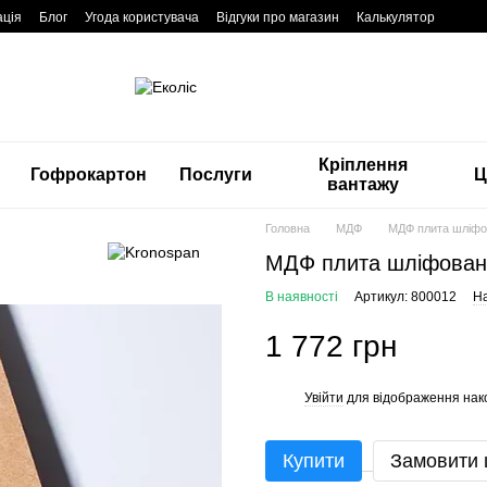
ація
Блог
Угода користувача
Відгуки про магазин
Калькулятор
Кріплення
Гофрокартон
Послуги
Ц
вантажу
Головна
МДФ
МДФ плита шліфо
МДФ плита шліфован
В наявності
Артикул: 800012
На
1 772 грн
Увійти
для відображення нак
%
Купити
Замовити