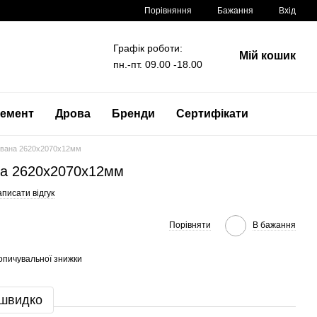
Порівняння
Бажання
Вхід
Графік роботи:
Мій кошик
пн.-пт. 09.00 -18.00
емент
Дрова
Бренди
Сертифікати
вана 2620x2070x12мм
а 2620x2070x12мм
писати відгук
Порівняти
В бажання
опичувальної знижки
 швидко