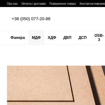
Перейти до основного контенту
Про нас
Оплата і доставка
Повернення товару
Контактна інформ
+38 (050) 077-20-88
OSB-
Фанера
МДФ
ХДФ
ДВП
ДСП
3