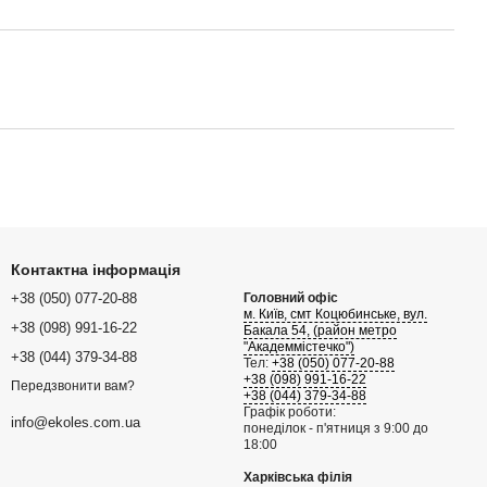
Контактна інформація
+38 (050) 077-20-88
Головний офіс
м. Київ, смт Коцюбинське, вул.
+38 (098) 991-16-22
Бакала 54, (район метро
"Академмістечко")
+38 (044) 379-34-88
Тел:
+38 (050) 077-20-88
+38 (098) 991-16-22
Передзвонити вам?
+38 (044) 379-34-88
Графік роботи:
info@ekoles.com.ua
понеділок - п'ятниця з 9:00 до
18:00
Харківська філія