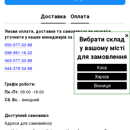
Доставка
Оплата
×
Умови оплати, доставки та самовивозу ви можете
уточнити у наших менеджерів за номерами:
Вибрати склад
050‑077‑20‑88
у вашому місті
098‑991‑16‑22
для замовлення
063‑077‑20‑88
Київ
044‑379‑34‑88
Харків
Графік роботи:
Вінниця
Пн.-Пт.
09.00 -18.00
Сб. Вс.
- вихідний
Доступний самовивіз
Адреси для самовивозу